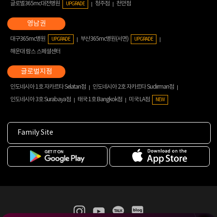
글로벌365mc대전병원
청주점
천안점
UPGRADE
대구365mc병원
부산365mc병원(서면)
UPGRADE
UPGRADE
해운대 람스 스페셜센터
인도네시아 1호 자카르타 Selatan점
인도네시아 2호 자카르타 Sudirman점
인도네시아 3호 Surabaya점
태국 1호 Bangkok점
미국 LA점
NEW
Family Site