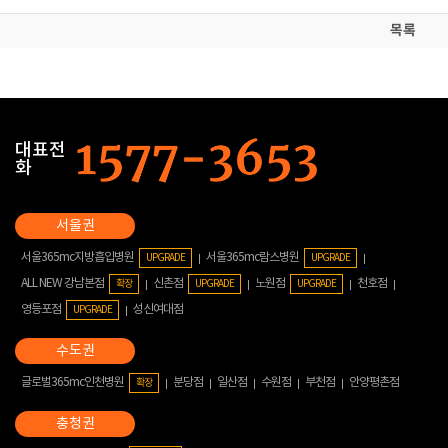
목록
대표전
화
서울365mc지방흡입병원
서울365mc람스병원
UPGRADE
UPGRADE
ALL NEW 강남본점
신촌점
노원점
천호점
확장
UPGRADE
UPGRADE
영등포점
성신여대점
UPGRADE
글로벌365mc인천병원
분당점
일산점
수원점
부천점
안양평촌점
확장