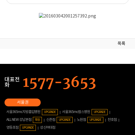
목록
대표전
화
서울365mc지방흡입병원
서울365mc람스병원
UPGRADE
UPGRADE
ALL NEW 강남본점
신촌점
노원점
천호점
확장
UPGRADE
UPGRADE
영등포점
성신여대점
UPGRADE