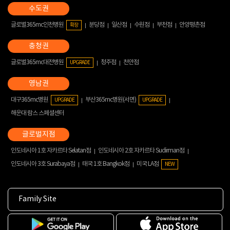
글로벌365mc인천병원
분당점
일산점
수원점
부천점
안양평촌점
확장
글로벌365mc대전병원
청주점
천안점
UPGRADE
대구365mc병원
부산365mc병원(서면)
UPGRADE
UPGRADE
해운대 람스 스페셜센터
인도네시아 1호 자카르타 Selatan점
인도네시아 2호 자카르타 Sudirman점
인도네시아 3호 Surabaya점
태국 1호 Bangkok점
미국 LA점
NEW
Family Site