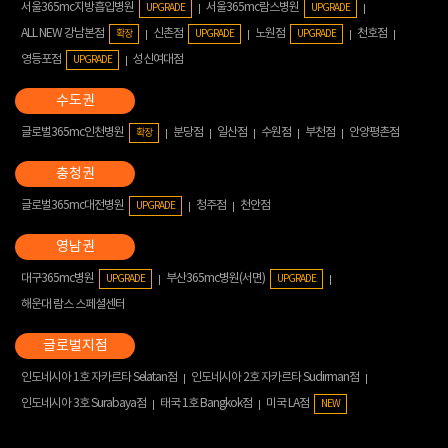
서울365mc지방흡입병원
서울365mc람스병원
UPGRADE
UPGRADE
ALL NEW 강남본점
신촌점
노원점
천호점
확장
UPGRADE
UPGRADE
영등포점
성신여대점
UPGRADE
글로벌365mc인천병원
분당점
일산점
수원점
부천점
안양평촌점
확장
글로벌365mc대전병원
청주점
천안점
UPGRADE
대구365mc병원
부산365mc병원(서면)
UPGRADE
UPGRADE
해운대 람스 스페셜센터
인도네시아 1호 자카르타 Selatan점
인도네시아 2호 자카르타 Sudirman점
인도네시아 3호 Surabaya점
태국 1호 Bangkok점
미국 LA점
NEW