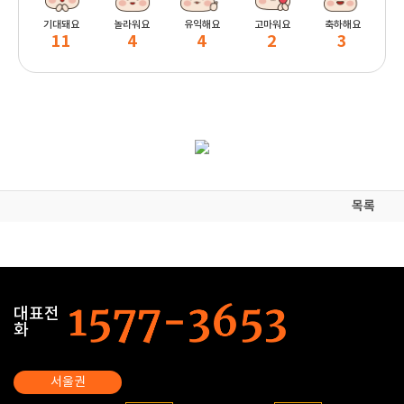
기대돼요
놀라워요
유익해요
고마워요
축하해요
11
4
4
2
3
목록
대표전
화