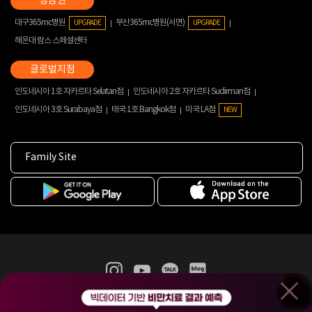
대구365mc병원
부산365mc병원(서면)
UPGRADE
UPGRADE
해운대 람스 스페셜센터
인도네시아 1호 자카르타 Selatan점
인도네시아 2호 자카르타 Sudirman점
인도네시아 3호 Surabaya점
태국 1호 Bangkok점
미국 LA점
NEW
Family Site
365mc 병·의원 이용약관
홈페이지 이용약관