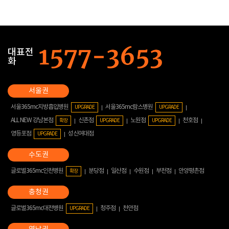
대표전
화
서울365mc지방흡입병원
서울365mc람스병원
UPGRADE
UPGRADE
ALL NEW 강남본점
신촌점
노원점
천호점
확장
UPGRADE
UPGRADE
영등포점
성신여대점
UPGRADE
글로벌365mc인천병원
분당점
일산점
수원점
부천점
안양평촌점
확장
글로벌365mc대전병원
청주점
천안점
UPGRADE