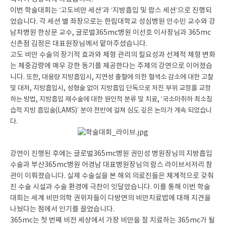
이번 학술대회는 ‘고도비만 세션’과 ‘지방흡입 및 람스 세션’으로 진행되
었습니다. 각 세션 별 좌장으로는 한림대학교 성심병원 안수민 교수와 강
남차병원 한상문 교수, 글로벌365mc병원 이선호 이사장님과 365mc
신촌점 김정은 대표원장님께서 맡아주셨습니다.
고도 비만 수술의 장기적 효과와 체형 관리의 필요성과 선제적 체형 변화
는 체중감량에 매우 강한 동기를 제공한다는 주제의 강연으로 이어졌습
니다.
또한, 대용량 지방흡입시, 지연성 출혈에 의한 혈색소 감소에 대한 고찰
및 대처, 지방흡입시, 성형술 없이 지방흡입 단독으로 처진 부위 교정를 교정
하는 방법, 지방흡입 재수술에 대한 원인적 분류 및 치료, ‘국소마취하 최소침
습적 지방 흡입술(LAMS)’ 분야 전반에 걸쳐 심도 깊은 논의가 계속 되었습니
다.
강연이 진행된 후에는 글로벌365mc병원 권민성 병원장님의 지방흡입
수술과 부산365mc병원 어경남 대표병원장님의 람스 라이브서저리 참
관이 이뤄졌습니다. 실제 수술실을 본 해외 의료진들은 체계적으로 갖춰
진 수술 시설과 수술 환경에 극찬이 잇달았습니다. 이를 통해 이번 학술
대회는 세계 비만의학 권위자들이 다방면의 비만치료법에 대해 지견을
나눴다는 점에서 인기를 끌었습니다.
365mc는 첫 번째 비전 세상에서 가장 비만을 잘 치료하는 365mc가 될