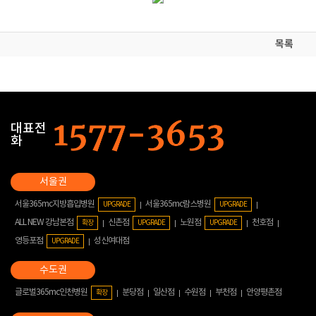
목록
대표전
화
서울365mc지방흡입병원
서울365mc람스병원
UPGRADE
UPGRADE
ALL NEW 강남본점
신촌점
노원점
천호점
확장
UPGRADE
UPGRADE
영등포점
성신여대점
UPGRADE
글로벌365mc인천병원
분당점
일산점
수원점
부천점
안양평촌점
확장