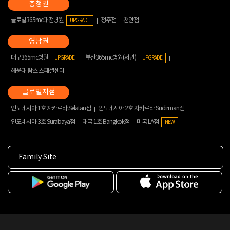
글로벌365mc대전병원
청주점
천안점
UPGRADE
대구365mc병원
부산365mc병원(서면)
UPGRADE
UPGRADE
해운대 람스 스페셜센터
인도네시아 1호 자카르타 Selatan점
인도네시아 2호 자카르타 Sudirman점
인도네시아 3호 Surabaya점
태국 1호 Bangkok점
미국 LA점
NEW
Family Site