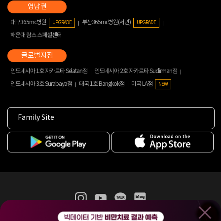
대구365mc병원
부산365mc병원(서면)
UPGRADE
UPGRADE
해운대 람스 스페셜센터
인도네시아 1호 자카르타 Selatan점
인도네시아 2호 자카르타 Sudirman점
인도네시아 3호 Surabaya점
태국 1호 Bangkok점
미국 LA점
NEW
Family Site
365mc 병·의원 이용약관
홈페이지 이용약관