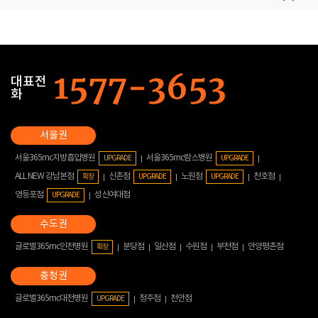
대표전
화
서울365mc지방흡입병원
서울365mc람스병원
UPGRADE
UPGRADE
ALL NEW 강남본점
신촌점
노원점
천호점
확장
UPGRADE
UPGRADE
영등포점
성신여대점
UPGRADE
글로벌365mc인천병원
분당점
일산점
수원점
부천점
안양평촌점
확장
글로벌365mc대전병원
청주점
천안점
UPGRADE