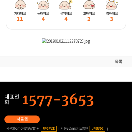
기대돼요
놀라워요
유익해요
고마워요
축하해요
11
4
4
2
3
목록
대표전
화
서울365mc지방흡입병원
서울365mc람스병원
UPGRADE
UPGRADE