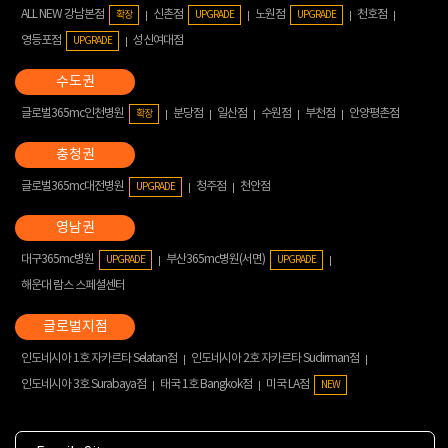
ALL NEW 강남본점
신촌점
노원점
천호점
확장
UPGRADE
UPGRADE
영등포점
성신여대점
UPGRADE
글로벌365mc인천병원
분당점
일산점
수원점
부천점
안양평촌점
확장
글로벌365mc대전병원
청주점
천안점
UPGRADE
대구365mc병원
부산365mc병원(서면)
UPGRADE
UPGRADE
해운대 람스 스페셜센터
인도네시아 1호 자카르타 Selatan점
인도네시아 2호 자카르타 Sudirman점
인도네시아 3호 Surabaya점
태국 1호 Bangkok점
미국 LA점
NEW