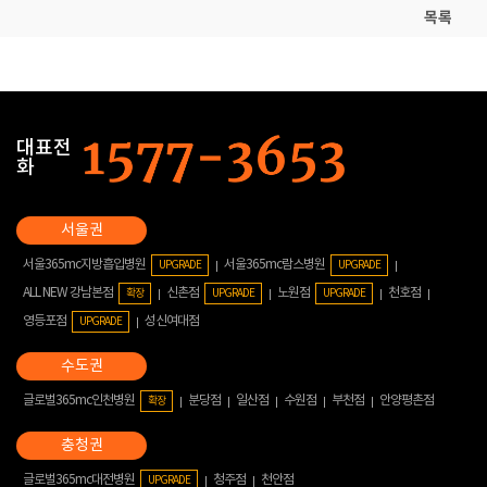
목록
대표전
화
서울365mc지방흡입병원
서울365mc람스병원
UPGRADE
UPGRADE
ALL NEW 강남본점
신촌점
노원점
천호점
확장
UPGRADE
UPGRADE
영등포점
성신여대점
UPGRADE
글로벌365mc인천병원
분당점
일산점
수원점
부천점
안양평촌점
확장
글로벌365mc대전병원
청주점
천안점
UPGRADE