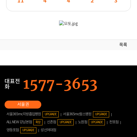
11
4
4
2
3
목록
대표전
화
서울365mc지방흡입병원
서울365mc람스병원
UPGRADE
UPGRADE
ALL NEW 강남본점
신촌점
노원점
천호점
확장
UPGRADE
UPGRADE
영등포점
성신여대점
UPGRADE