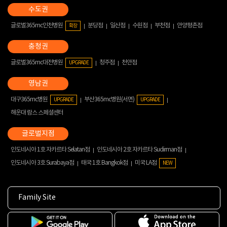
글로벌365mc인천병원
분당점
일산점
수원점
부천점
안양평촌점
확장
글로벌365mc대전병원
청주점
천안점
UPGRADE
대구365mc병원
부산365mc병원(서면)
UPGRADE
UPGRADE
해운대 람스 스페셜센터
인도네시아 1호 자카르타 Selatan점
인도네시아 2호 자카르타 Sudirman점
인도네시아 3호 Surabaya점
태국 1호 Bangkok점
미국 LA점
NEW
Family Site