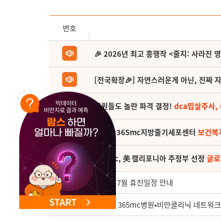
NEW 교대 지방줄기세포센터 오픈
번호
🎉 2026년 최고 흥행작 <줄지: 사라진 
[전국확장🎉] 자연스러운게 아닌, 진짜 자
직원들도 놀란 파격 결정!
dca밉살주사,
(축) 🎉365mc지방줄기세포센터
보건복
365mc, 美 캘리포니아 주정부 선정
글로
2155
일산점 7월 휴진일정 안내
2154
제65차 365mc병원•비만클리닉 네트워크