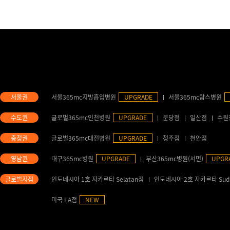
서울365mc지방흡입병원
UPGRADE
서울365mc람스병원
글로벌365mc인천병원
UPGRADE
분당점
일산점
수원
글로벌365mc대전병원
UPGRADE
청주점
천안점
대구365mc병원
UPGRADE
부산365mc병원(서면)
UPGR
인도네시아 1호 자카르타 Selatan점
인도네시아 2호 자카르타 Sud
미국 LA점
NEW