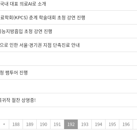
 국내 대표 의료AI로 소개
료학회(KPCS) 춘계 학술대회 초청 강연 진행
공지능지방흡입 초청 강연 진행
교육으로 인한 서울·경기권 지점 단축진료 안내
초청 팸투어 진행
복귀작 절찬 상영중!
188
189
190
191
192
193
194
195
196