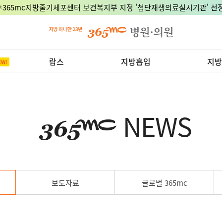
🎉365mc지방줄기세포센터 보건복지부 지정 '첨단재생의료실시기관' 선정
람스
지방흡입
지방
NEWS
보도자료
글로벌 365mc