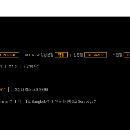
UPGRADE
ALL NEW 강남본점
확장
신촌점
UPGRADE
노원점
U
점
부천점
안양평촌점
ADE
해운대 람스 스페셜센터
irman점
태국 1호 Bangkok점
인도네시아 3호 Surabaya점