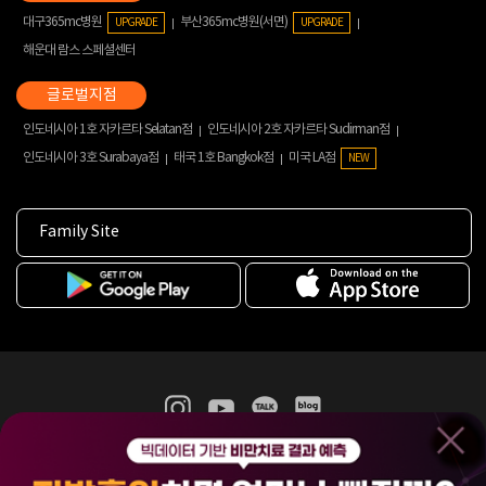
대구365mc병원
부산365mc병원(서면)
UPGRADE
UPGRADE
해운대 람스 스페셜센터
인도네시아 1호 자카르타 Selatan점
인도네시아 2호 자카르타 Sudirman점
인도네시아 3호 Surabaya점
태국 1호 Bangkok점
미국 LA점
NEW
Family Site
365mc 병·의원 이용약관
홈페이지 이용약관
개인정보처리방침
비급여진료수가
증명서발급
인재채용