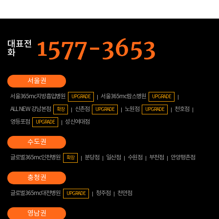
대표전
화
서울365mc지방흡입병원
서울365mc람스병원
UPGRADE
UPGRADE
ALL NEW 강남본점
신촌점
노원점
천호점
확장
UPGRADE
UPGRADE
영등포점
성신여대점
UPGRADE
글로벌365mc인천병원
분당점
일산점
수원점
부천점
안양평촌점
확장
글로벌365mc대전병원
청주점
천안점
UPGRADE