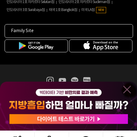
인도네시아 1호 자카르타 Selatan점
인도네시아 2호 자카르타 Sudirman점
인도네시아 3호 Surabaya점
태국 1호 Bangkok점
미국 LA점
NEW
Family Site
365mc 병·의원 이용약관
홈페이지 이용약관
개인정보처리방침
비급여진료수가
증명서발급
인재채용
(주)365mcㅣ서울특별시 서초구 서초대로52길 7, 3~4층(서초동, 제일빌딩)
120-87-04354ㅣ김남철
COPYRIGHT(C) 2025 365mc. ALL RIGHTS RESERVED.