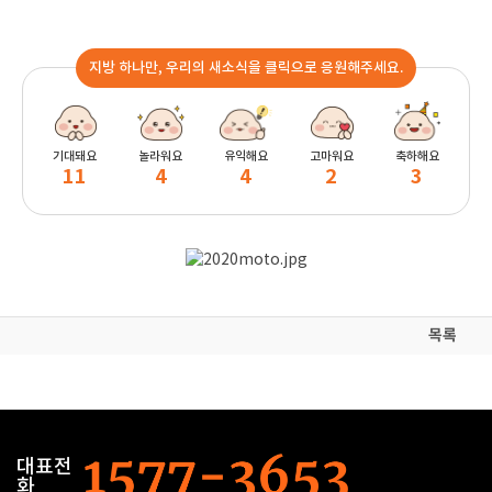
지방 하나만, 우리의 새소식을 클릭으로 응원해주세요.
기대돼요
놀라워요
유익해요
고마워요
축하해요
11
4
4
2
3
목록
대표전
화