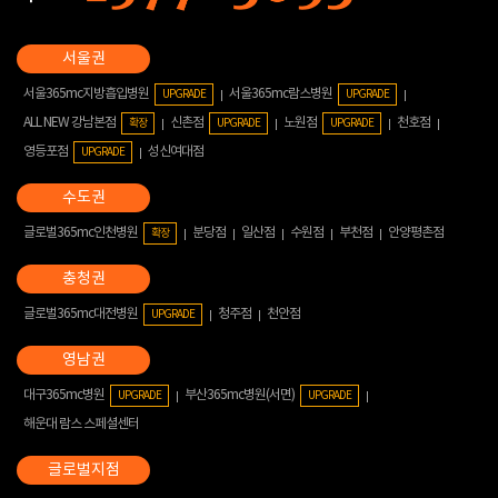
서울365mc지방흡입병원
서울365mc람스병원
UPGRADE
UPGRADE
ALL NEW 강남본점
신촌점
노원점
천호점
확장
UPGRADE
UPGRADE
영등포점
성신여대점
UPGRADE
글로벌365mc인천병원
분당점
일산점
수원점
부천점
안양평촌점
확장
글로벌365mc대전병원
청주점
천안점
UPGRADE
대구365mc병원
부산365mc병원(서면)
UPGRADE
UPGRADE
해운대 람스 스페셜센터