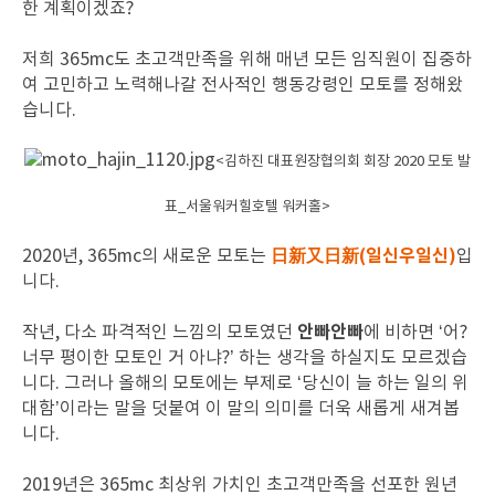
한 계획이겠죠?
저희 365mc도 초고객만족을 위해 매년 모든 임직원이 집중하
여 고민하고 노력해나갈 전사적인 행동강령인 모토를 정해왔
습니다.
<김하진 대표원장협의회 회장 2020 모토 발
표_서울워커힐호텔 워커홀>
日新又日新(일신우일신)
2020년, 365mc의 새로운 모토는
입
니다.
안빠안빠
작년, 다소 파격적인 느낌의 모토였던
에 비하면 ‘어?
너무 평이한 모토인 거 아냐?’ 하는 생각을 하실지도 모르겠습
니다. 그러나 올해의 모토에는 부제로 ‘당신이 늘 하는 일의 위
대함’이라는 말을 덧붙여 이 말의 의미를 더욱 새롭게 새겨봅
니다.
2019년은 365mc 최상위 가치인 초고객만족을 선포한 원년