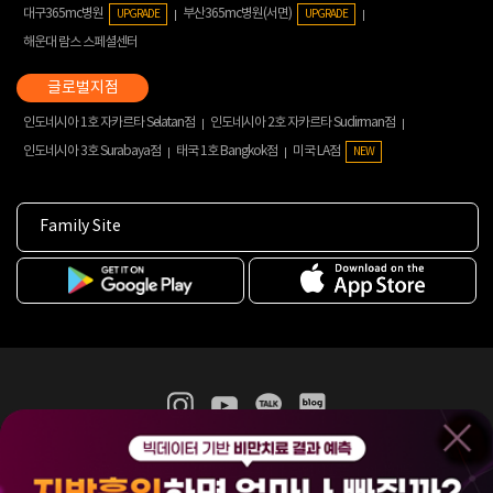
대구365mc병원
부산365mc병원(서면)
UPGRADE
UPGRADE
해운대 람스 스페셜센터
인도네시아 1호 자카르타 Selatan점
인도네시아 2호 자카르타 Sudirman점
인도네시아 3호 Surabaya점
태국 1호 Bangkok점
미국 LA점
NEW
Family Site
365mc 병·의원 이용약관
홈페이지 이용약관
개인정보처리방침
비급여진료수가
증명서발급
인재채용