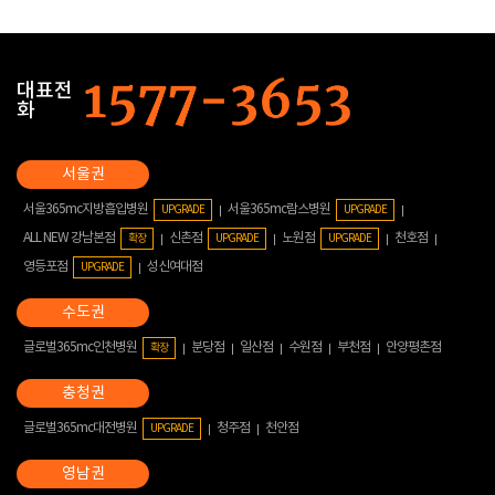
대표전
화
서울365mc지방흡입병원
서울365mc람스병원
UPGRADE
UPGRADE
ALL NEW 강남본점
신촌점
노원점
천호점
확장
UPGRADE
UPGRADE
영등포점
성신여대점
UPGRADE
글로벌365mc인천병원
분당점
일산점
수원점
부천점
안양평촌점
확장
글로벌365mc대전병원
청주점
천안점
UPGRADE