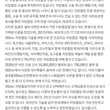
다. 수술실에서도 오직 지방흡입 수술 하나만 시행되어 모든 장비와 시스템이
지방흡입 수술에 최적화되어 있습니다. 지방흡입 수술 하나만 해왔기에, 지방
흡입 수술 후 필요한 케어도 너무나 잘 알고 있습니다. 지방흡입 전용 후관리는
물론, 수술 후 오랜 유지를 위해 전국 어디서도 만날 수 없는 전문 식이임상영
양사를 통한 지방흡입 고객 전용 식이상담도 제공하고 있습니다.
이러한 집중의 결과 대한민국에서 가장 지방흡입을 많이 하는 병원으로 한국
기록원 인증을 받았으며, 2017년에는 세계 최고의 IT기업 마이크로소프트와
365mc 지방흡입 기술을 바탕으로 한 인공지능 지방흡입 개발을 시작하였습
니다. 최근에는 서울대학교, 카이스트, 카카오 엔터프라이즈, 인바디, 큐리오
시스 등 세계 유수의 기업, 교수진들과 함께 지방흡입 빅데이터틀 기반으로 한
비만인지행동치료, 식이패턴치료, 초고효율 지방흡입 캐뉼라 개발 등을 통한
더욱 안전하고 혁신적인 선진 지방흡입을 위해 힘쓰고 있습니다.
2020년은 비만 진료 건수 50,000,000건 돌파와 람스 700,000건 돌파 등
365mc에서 다양한 대기록들이 쏟아져 나온 한해이기도 합니다. 이와 더불어
글로벌365mc인천병원과 부산람스스페셜센터 오픈을 통해 더 많은 고객님을
뵙고 한 층 더 도약하는 한해 이기도 하였습니다.
365mc 지방흡입이라면 무조건 믿고 선택해주시는 고객님들께 진심으로 감사
드리며, 앞으로도 365mc는 다른데 한눈팔지 않고 지방흡입 하나에만 집중하
여 연간 지방흡입 건수 4만건, 5만건 이상의 우리 자신을 뛰어 넘는 도전을 계
속할 것 입니다. 우리만의 기술을 넘어 전세계에서 지방흡입이 가장 안전하고
효과적으로 시행될 수 있도록 늘 노력하고 정진하겠습니다. 감사합니다.