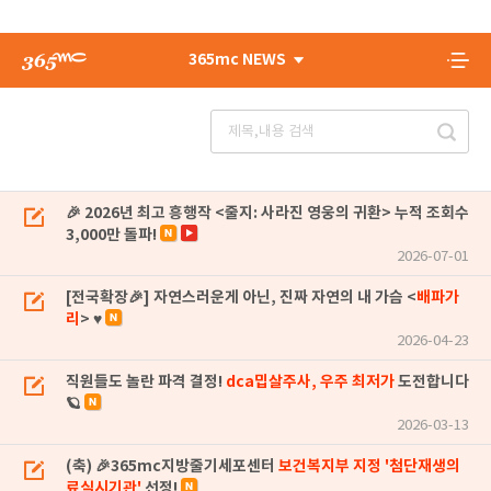
365mc NEWS
🎉 2026년 최고 흥행작 <줄지: 사라진 영웅의 귀환> 누적 조회수
3,000만 돌파!
2026-07-01
[전국확장🎉] 자연스러운게 아닌, 진짜 자연의 내 가슴 <
배파가
리
> ♥
2026-04-23
직원들도 놀란 파격 결정!
dca밉살주사, 우주 최저가
도전합니다
🪐
2026-03-13
(축) 🎉365mc지방줄기세포센터
보건복지부 지정 '첨단재생의
료실시기관'
선정!