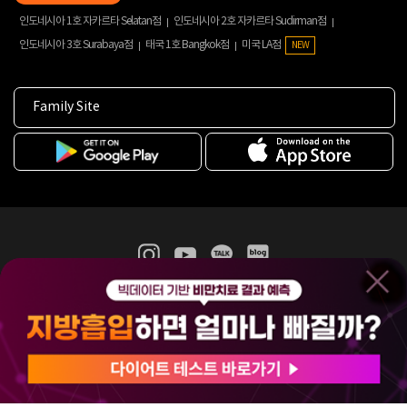
인도네시아 1호 자카르타 Selatan점
인도네시아 2호 자카르타 Sudirman점
인도네시아 3호 Surabaya점
태국 1호 Bangkok점
미국 LA점
NEW
Family Site
365mc 병·의원 이용약관
홈페이지 이용약관
개인정보처리방침
비급여진료수가
증명서발급
인재채용
(주)365mcㅣ서울특별시 서초구 서초대로52길 7, 3~4층(서초동, 제일빌딩)
120-87-04354ㅣ김남철
COPYRIGHT(C) 2025 365mc. ALL RIGHTS RESERVED.