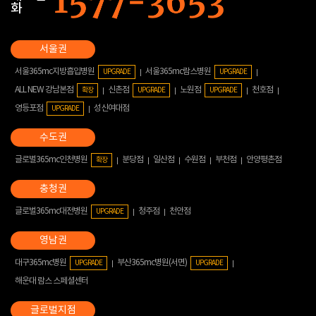
화
서울365mc지방흡입병원
서울365mc람스병원
UPGRADE
UPGRADE
ALL NEW 강남본점
신촌점
노원점
천호점
확장
UPGRADE
UPGRADE
영등포점
성신여대점
UPGRADE
글로벌365mc인천병원
분당점
일산점
수원점
부천점
안양평촌점
확장
글로벌365mc대전병원
청주점
천안점
UPGRADE
대구365mc병원
부산365mc병원(서면)
UPGRADE
UPGRADE
해운대 람스 스페셜센터