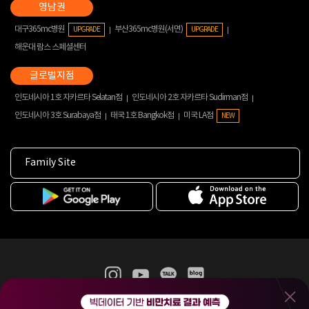
대구365mc병원
부산365mc병원(서면)
UPGRADE
UPGRADE
해운대 람스 스페셜센터
인도네시아 1호 자카르타 Selatan점
인도네시아 2호 자카르타 Sudirman점
인도네시아 3호 Surabaya점
태국 1호 Bangkok점
미국 LA점
NEW
Family Site
365mc 병·의원 이용약관
홈페이지 이용약관