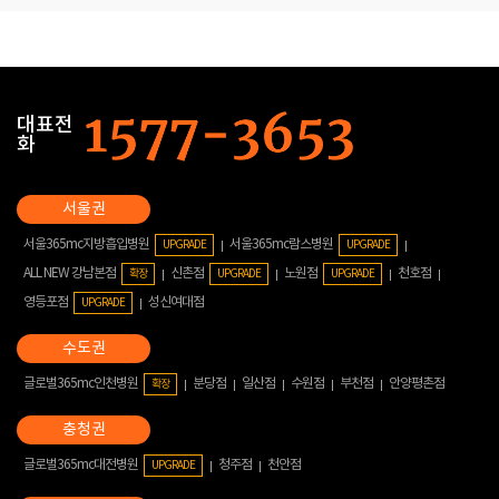
대표전
화
서울365mc지방흡입병원
서울365mc람스병원
UPGRADE
UPGRADE
ALL NEW 강남본점
신촌점
노원점
천호점
확장
UPGRADE
UPGRADE
영등포점
성신여대점
UPGRADE
글로벌365mc인천병원
분당점
일산점
수원점
부천점
안양평촌점
확장
글로벌365mc대전병원
청주점
천안점
UPGRADE