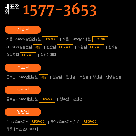
대표전
화
서울365mc지방흡입병원
서울365mc람스병원
UPGRADE
UPGRADE
ALL NEW 강남본점
신촌점
노원점
천호점
확장
UPGRADE
UPGRADE
영등포점
성신여대점
UPGRADE
글로벌365mc인천병원
분당점
일산점
수원점
부천점
안양평촌점
확장
글로벌365mc대전병원
청주점
천안점
UPGRADE
대구365mc병원
부산365mc병원(서면)
UPGRADE
UPGRADE
해운대 람스 스페셜센터