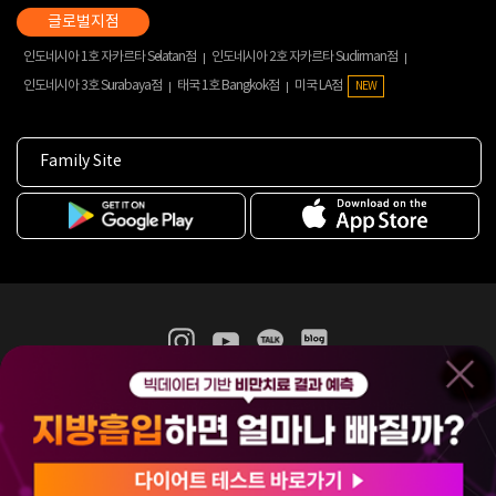
인도네시아 1호 자카르타 Selatan점
인도네시아 2호 자카르타 Sudirman점
인도네시아 3호 Surabaya점
태국 1호 Bangkok점
미국 LA점
NEW
Family Site
365mc 병·의원 이용약관
홈페이지 이용약관
개인정보처리방침
비급여진료수가
증명서발급
인재채용
(주)365mcㅣ서울특별시 서초구 서초대로52길 7, 3~4층(서초동, 제일빌딩)
120-87-04354ㅣ김남철