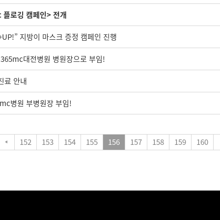
c 플로깅 캠페인> 전개
+UP!” 지방이 마스크 증정 캠페인 진행
벌365mc대전병원 병원장으로 부임!
상진료 안내
5mc병원 부병원장 부임!
152
153
154
155
156
157
158
159
160