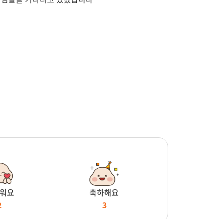
워요
축하해요
2
3