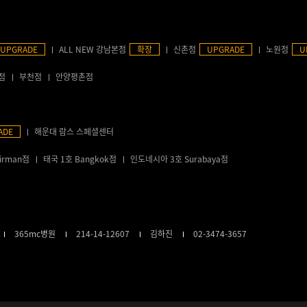
UPGRADE
ALL NEW 강남본점
확장
신촌점
UPGRADE
노원점
U
점
부천점
안양평촌점
ADE
해운대 람스 스페셜센터
irman점
태국 1호 Bangkok점
인도네시아 3호 Surabaya점
365mc병원
214-14-12607
김하진
02-3474-3657