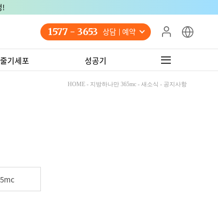
!
1577 - 3653
상담 예약
줄기세포
성공기
HOME - 지방하나만 365mc - 새소식 - 공지사항
5mc