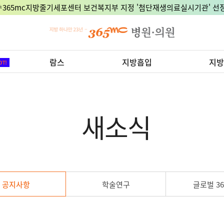
🎉365mc지방줄기세포센터 보건복지부 지정 '첨단재생의료실시기관' 선정
람스
지방흡입
지방
새소식
공지사항
학술연구
글로벌 36