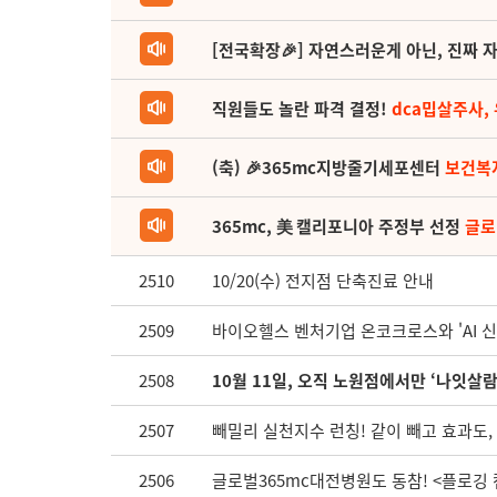
[전국확장🎉] 자연스러운게 아닌, 진짜 자
직원들도 놀란 파격 결정!
dca밉살주사,
(축) 🎉365mc지방줄기세포센터
보건복
365mc, 美 캘리포니아 주정부 선정
글로
2510
10/20(수) 전지점 단축진료 안내
2509
바이오헬스 벤처기업 온코크로스와 'AI 신
2508
10월 11일, 오직 노원점에서만 ‘나잇살
2507
빼밀리 실천지수 런칭! 같이 빼고 효과도
2506
글로벌365mc대전병원도 동참! <플로깅