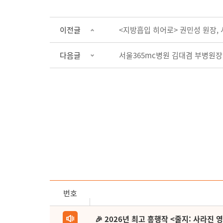
이전글
<지방흡입 히어로> 권민성 원장, 
다음글
서울365mc병원 김대겸 부병원장
번호
🎉 2026년 최고 흥행작 <줄지: 사라진 