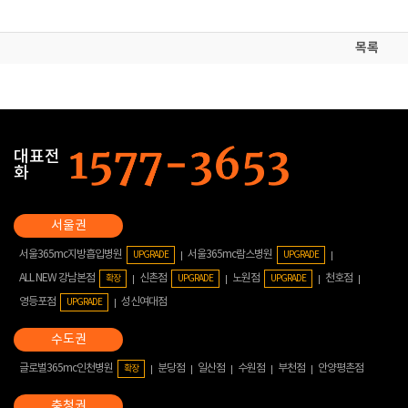
목록
대표전
화
서울365mc지방흡입병원
서울365mc람스병원
UPGRADE
UPGRADE
ALL NEW 강남본점
신촌점
노원점
천호점
확장
UPGRADE
UPGRADE
영등포점
성신여대점
UPGRADE
글로벌365mc인천병원
분당점
일산점
수원점
부천점
안양평촌점
확장