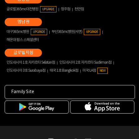
글로벌365mc대전병원
청주점
천안점
UPGRADE
대구365mc병원
부산365mc병원(서면)
UPGRADE
UPGRADE
해운대 람스 스페셜센터
인도네시아 1호 자카르타 Selatan점
인도네시아 2호 자카르타 Sudirman점
인도네시아 3호 Surabaya점
태국 1호 Bangkok점
미국 LA점
NEW
Family Site