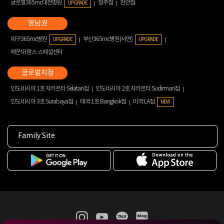
글로벌365mc대전병원
청주점
천안점
UPGRADE
대구365mc병원
부산365mc병원(서면)
UPGRADE
UPGRADE
해운대 람스 스페셜센터
인도네시아 1호 자카르타 Selatan점
인도네시아 2호 자카르타 Sudirman점
인도네시아 3호 Surabaya점
태국 1호 Bangkok점
미국 LA점
NEW
Family Site