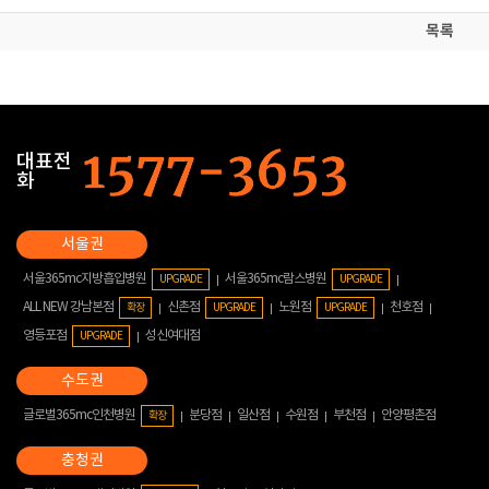
목록
대표전
화
서울365mc지방흡입병원
서울365mc람스병원
UPGRADE
UPGRADE
ALL NEW 강남본점
신촌점
노원점
천호점
확장
UPGRADE
UPGRADE
영등포점
성신여대점
UPGRADE
글로벌365mc인천병원
분당점
일산점
수원점
부천점
안양평촌점
확장