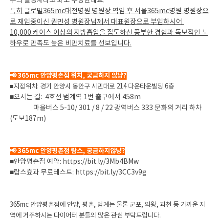
우의 결정체라고 봐도 무방한데요.
특히 글로벌365mc대전병원 병원장 역임 후 서울365mc병원 병원장으
로 재임중이신 권민성 병원장님께서 대표원장으로 부임하시어
10,000 케이스 이상의 지방흡입을 집도하신 풍부한 경험과 독보적인 노
하우로 만족도 높은 비만치료를 선보입니다.
📢 365mc 안양평촌점 위치, 궁금하지 않냥?
■지점위치: 경기 안양시 동안구 시민대로 214 다운타운빌딩 6층
■오시는 길: 4호선 범계역 1번 출구에서 458m
마을버스 5-10/ 301 / 8 / 22 광역버스 333 문화의 거리 하차
(도보187m)
📢 365mc 안양평촌점 람스, 궁금하지않냥?
■안양평촌점 예약: https://bit.ly/3Mb4BMw
■람스효과 무료테스트: https://bit.ly/3CC3v9g
365mc 안양평촌점에 안양, 평촌, 범계는 물론 군포, 의왕, 과천 등 가까운 지
역에 거주하시는 다이어터 분들의 많은 관심 부탁드립니다.