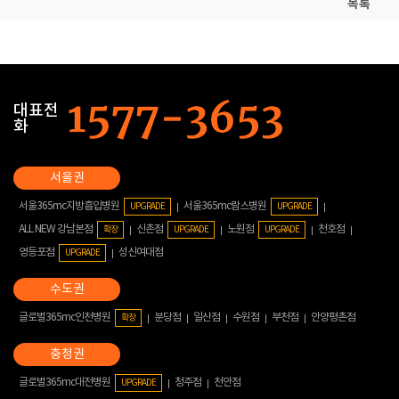
목록
대표전
화
서울365mc지방흡입병원
서울365mc람스병원
UPGRADE
UPGRADE
ALL NEW 강남본점
신촌점
노원점
천호점
확장
UPGRADE
UPGRADE
영등포점
성신여대점
UPGRADE
글로벌365mc인천병원
분당점
일산점
수원점
부천점
안양평촌점
확장
글로벌365mc대전병원
청주점
천안점
UPGRADE