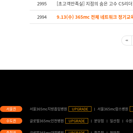
2995
[초고객만족실] 지점의 숨은 고수 CS리더
2994
9.13(수) 365mc 전체 네트워크 정기
서울365mc지방흡입병원
UPGRADE
서울365mc람스병원
글로벌365mc인천병원
UPGRADE
분당점
일산점
수원
글로벌365mc대전병원
UPGRADE
청주점
천안점