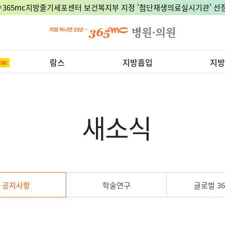
🎉365mc지방줄기세포센터 보건복지부 지정 '첨단재생의료실시기관' 선정
람스
지방흡입
지방
새소식
공지사항
학술연구
글로벌 36