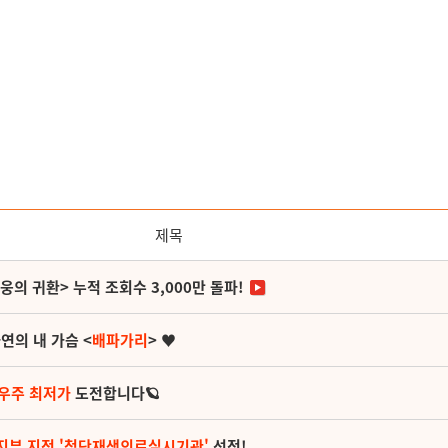
제목
영웅의 귀환> 누적 조회수 3,000만 돌파!
연의 내 가슴 <
배파가리
> ♥
 우주 최저가
도전합니다🪐
지부 지정 '첨단재생의료실시기관'
선정!