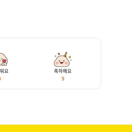
워요
축하해요
3
5