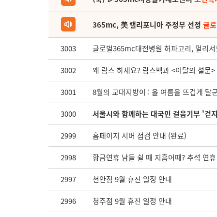
365mc, 美 캘리포니아 주정부 선정
글로
3003
글로벌365mc대전병원 허파고리, 멀리서도
3002
왜 람스 하세요? 람스백과 <이달의 설문> 
3001
8월의 교대지방이 : 올 여름을 뜨겁게 달군
3000
서울시와 함께하는 대국민 걸음기부 '걷지
2999
홈페이지 서버 점검 안내 (완료)
2998
황금연휴 남들 쉴 때 지흡어때? 추석 연휴 
2997
천안점 9월 휴진 일정 안내
2996
청주점 9월 휴진 일정 안내