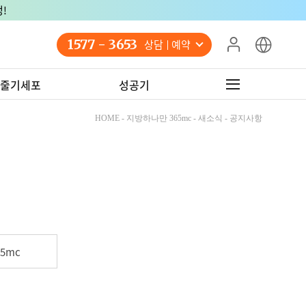
!
1577 - 3653
상담 예약
줄기세포
성공기
HOME - 지방하나만 365mc - 새소식 - 공지사항
5mc