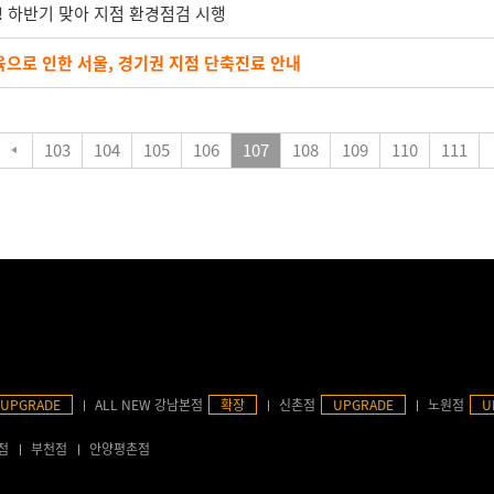
! 하반기 맞아 지점 환경점검 시행
교육으로 인한 서울, 경기권 지점 단축진료 안내
103
104
105
106
107
108
109
110
111
UPGRADE
ALL NEW 강남본점
확장
신촌점
UPGRADE
노원점
U
점
부천점
안양평촌점