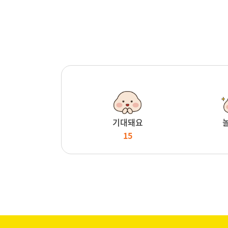
기대돼요
15