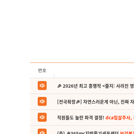
번호
🎉 2026년 최고 흥행작 <줄지: 사라진 
[전국확장🎉] 자연스러운게 아닌, 진짜 자
직원들도 놀란 파격 결정!
dca밉살주사,
(축) 🎉365mc지방줄기세포센터
보건복