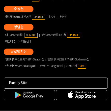
글로벌365mc대전병원
청주점
천안점
UPGRADE
대구365mc병원
부산365mc병원(서면)
UPGRADE
UPGRADE
해운대 람스 스페셜센터
인도네시아 1호 자카르타 Selatan점
인도네시아 2호 자카르타 Sudirman점
인도네시아 3호 Surabaya점
태국 1호 Bangkok점
미국 LA점
NEW
Family Site