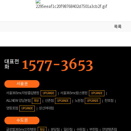
목록
대표전
화
서울365mc지방흡입병원
서울365mc람스병원
UPGRADE
UPGRADE
ALL NEW 강남본점
신촌점
노원점
천호점
확장
UPGRADE
UPGRADE
영등포점
성신여대점
UPGRADE
글로벌365mc인천병원
분당점
일산점
수원점
부천점
안양평촌점
확장