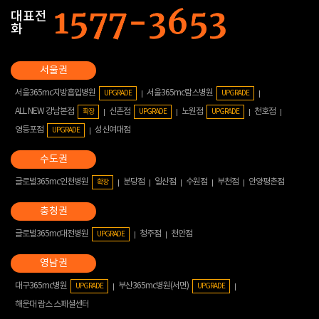
대표전
화
서울365mc지방흡입병원
서울365mc람스병원
UPGRADE
UPGRADE
ALL NEW 강남본점
신촌점
노원점
천호점
확장
UPGRADE
UPGRADE
영등포점
성신여대점
UPGRADE
글로벌365mc인천병원
분당점
일산점
수원점
부천점
안양평촌점
확장
글로벌365mc대전병원
청주점
천안점
UPGRADE
대구365mc병원
부산365mc병원(서면)
UPGRADE
UPGRADE
해운대 람스 스페셜센터