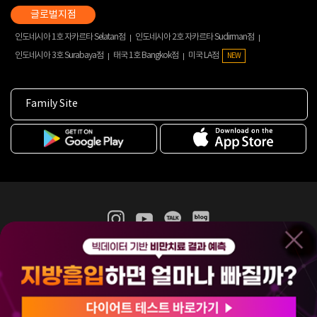
인도네시아 1호 자카르타 Selatan점
인도네시아 2호 자카르타 Sudirman점
인도네시아 3호 Surabaya점
태국 1호 Bangkok점
미국 LA점
NEW
Family Site
365mc 병·의원 이용약관
홈페이지 이용약관
개인정보처리방침
비급여진료수가
증명서발급
인재채용
(주)365mcㅣ서울특별시 서초구 서초대로52길 7, 3~4층(서초동, 제일빌딩)
120-87-04354ㅣ김남철