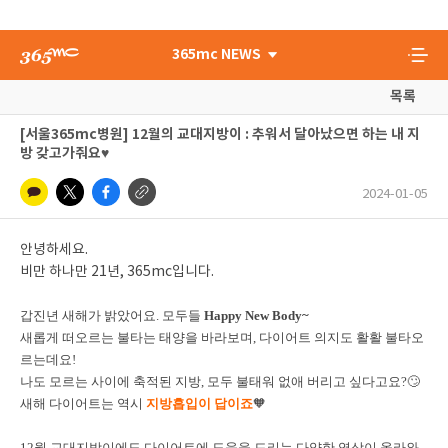
365mc NEWS
목록
[서울365mc병원] 12월의 교대지방이 : 추워서 달아났으면 하는 내 지
방 갖고가줘요♥
2024-01-05
안녕하세요.
비만 하나만 21년, 365mc입니다.
갑진년 새해가 밝았어요. 모두들
Happy New Body~
새롭게 떠오르는 불타는 태양을 바라보며, 다이어트 의지도 활활 불타오
르는데요!
나도 모르는 사이에 축적된 지방, 모두 불태워 없애 버리고 싶다고요?🙄
새해 다이어트는 역시
지방흡입이 답이죠
🧡
12월 교대지방이에도 다이어트에 도움을 드리는 다양한 영상이 올라와