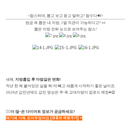
<람스하며, 뽑고 보고 듣고 말하고! 람수다🔊>
방금 쏙 뽑은 내 지방, 1열 직관이 가능하다고? 👀
뽑은 지방 진짜 눈으로 보여주는 람스!
새해,
지방흡입 후 마법같은 변화!
작년 한 해 붙어있던 살을 쫘-악 빼고 새롭게 시작하기 좋은 날이죠.
2024년 갑진년에도 값진 영상은 쭈-욱 교대지방이 업로드 예정♥😋
✋🏻
더 많~은 다이어트 정보가 궁금하세요?
여기에 가득 모아두었어요
[유튜브 바로가기]
>