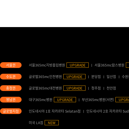
서울365mc지방흡입병원
UPGRADE
서울365mc람스병원
글로벌365mc인천병원
UPGRADE
분당점
일산점
수원
글로벌365mc대전병원
UPGRADE
청주점
천안점
대구365mc병원
UPGRADE
부산365mc병원(서면)
UPGR
인도네시아 1호 자카르타 Selatan점
인도네시아 2호 자카르타 Sud
미국 LA점
NEW