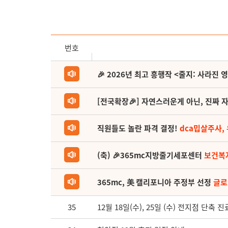
번호
🎉 2026년 최고 흥행작 <줄지: 사라진 
[전국확장🎉] 자연스러운게 아닌, 진짜 자
직원들도 놀란 파격 결정!
dca밉살주사,
(축) 🎉365mc지방줄기세포센터
보건복
365mc, 美 캘리포니아 주정부 선정
글로
35
12월 18일(수), 25일 (수) 전지점 단축 