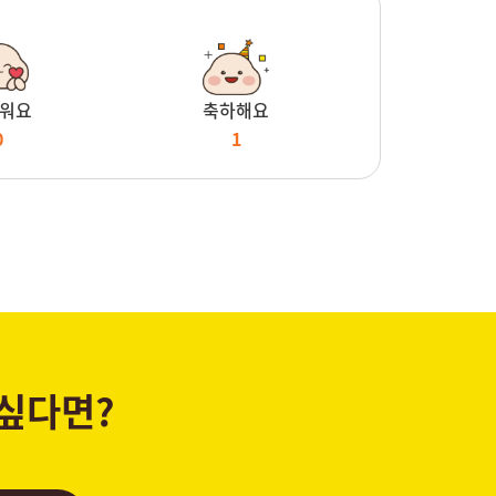
워요
축하해요
0
1
 싶다면?