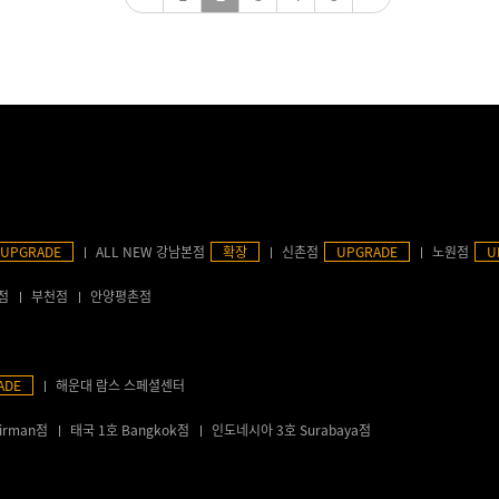
UPGRADE
ALL NEW 강남본점
확장
신촌점
UPGRADE
노원점
U
점
부천점
안양평촌점
ADE
해운대 람스 스페셜센터
irman점
태국 1호 Bangkok점
인도네시아 3호 Surabaya점