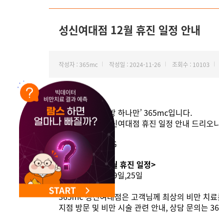
NEW 교대 지방줄기세포센터 오픈
성신여대점 12월 휴진 일정 안내
작성자 : 365mc
작성일 : 2024-11-26
조회수 : 10103
안녕하세요, ‘지방 하나만’ 365mc입니다.
12월 365mc 성신여대점 휴진 일정 안내 드리오
<성신여대점 12월 휴진 일정>
4일,11일,18일,19일,25일
365mc 성신여대점은 고객님께 최상의 비만 치료
지점 방문 및 비만 시술 관련 안내, 상담 문의는 