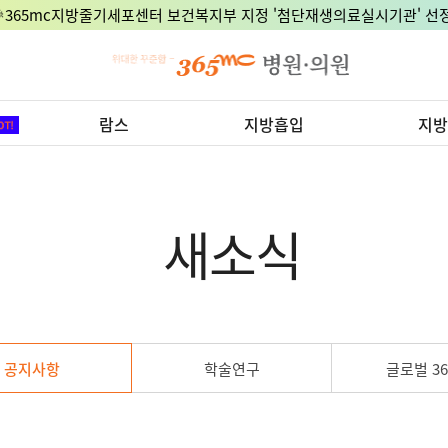
🎉365mc지방줄기세포센터 보건복지부 지정 '첨단재생의료실시기관' 선정
람스
지방흡입
지방
새소식
공지사항
학술연구
글로벌 36