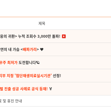
제목
영웅의 귀환> 누적 조회수 3,000만 돌파!
연의 내 가슴 <
배파가리
> ♥
 우주 최저가
도전합니다🪐
지부 지정 '첨단재생의료실시기관'
선정!
벌 진출 성공 사례로 공식 등재!
🏅
진료 및 휴진 안내