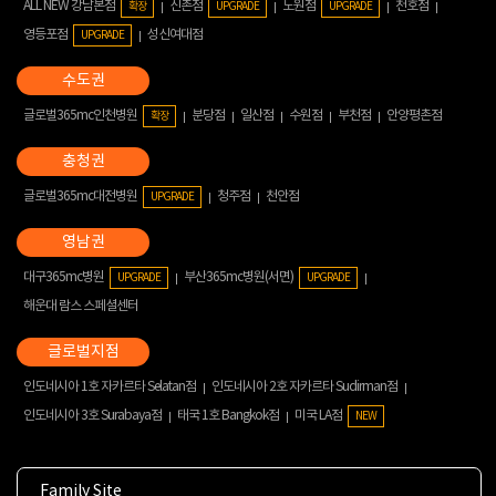
ALL NEW 강남본점
신촌점
노원점
천호점
확장
UPGRADE
UPGRADE
영등포점
성신여대점
UPGRADE
글로벌365mc인천병원
분당점
일산점
수원점
부천점
안양평촌점
확장
글로벌365mc대전병원
청주점
천안점
UPGRADE
대구365mc병원
부산365mc병원(서면)
UPGRADE
UPGRADE
해운대 람스 스페셜센터
인도네시아 1호 자카르타 Selatan점
인도네시아 2호 자카르타 Sudirman점
인도네시아 3호 Surabaya점
태국 1호 Bangkok점
미국 LA점
NEW
Family Site