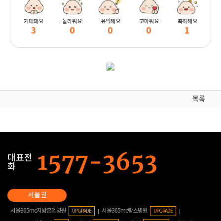
기대돼요
놀라워요
유익해요
고마워요
축하해요
3
0
0
0
1
목록
대표전
화
서울365mc지방흡입병원
서울365mc람스병원
UPGRADE
UPGRADE