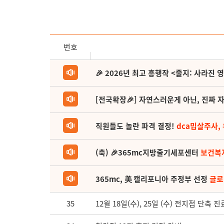
번호
🎉 2026년 최고 흥행작 <줄지: 사라진 
[전국확장🎉] 자연스러운게 아닌, 진짜 자
직원들도 놀란 파격 결정!
dca밉살주사,
(축) 🎉365mc지방줄기세포센터
보건복
365mc, 美 캘리포니아 주정부 선정
글로
35
12월 18일(수), 25일 (수) 전지점 단축 