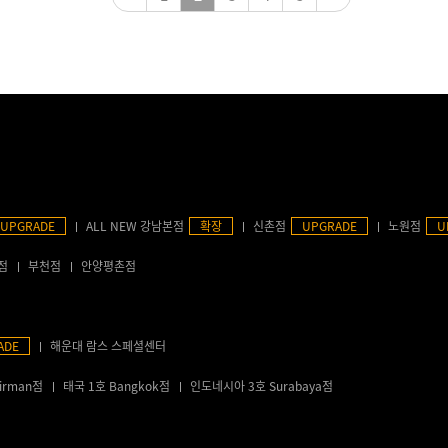
UPGRADE
ALL NEW 강남본점
확장
신촌점
UPGRADE
노원점
U
점
부천점
안양평촌점
ADE
해운대 람스 스페셜센터
irman점
태국 1호 Bangkok점
인도네시아 3호 Surabaya점