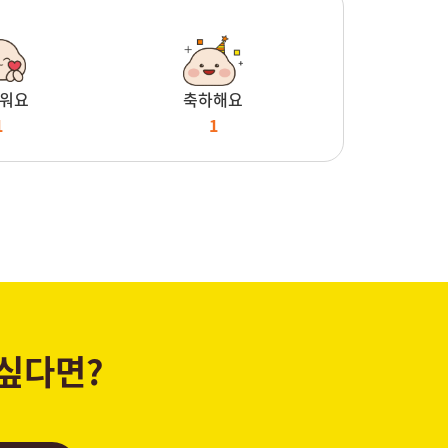
워요
축하해요
1
1
 싶다면?