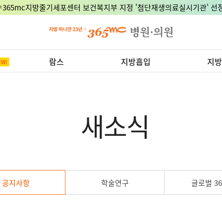
🎉365mc지방줄기세포센터 보건복지부 지정 '첨단재생의료실시기관' 선정
람스
지방흡입
지방
새소식
공지사항
학술연구
글로벌 36