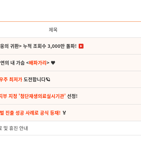
제목
영웅의 귀환> 누적 조회수 3,000만 돌파!
연의 내 가슴 <
배파가리
> ♥
 우주 최저가
도전합니다🪐
지부 지정 '첨단재생의료실시기관'
선정!
벌 진출 성공 사례로 공식 등재!
🏅
진료 및 휴진 안내