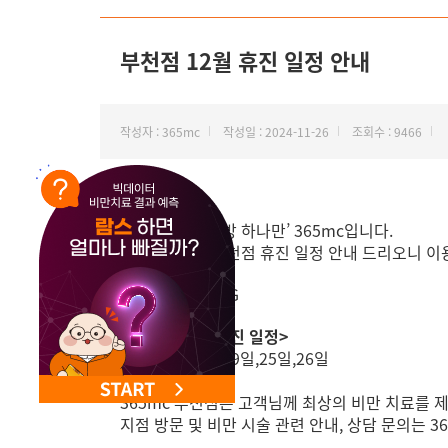
NEW 교대 지방줄기세포센터 오픈
부천점 12월 휴진 일정 안내
작성자 : 365mc
작성일 : 2024-11-26
조회수 : 9466
안녕하세요, ‘지방 하나만’ 365mc입니다.
12월 365mc 부천점 휴진 일정 안내 드리오니 
<부천점 12월 휴진 일정>
5일,12일,18일,19일,25일,26일
365mc 부천점은 고객님께 최상의 비만 치료를 
지점 방문 및 비만 시술 관련 안내, 상담 문의는 