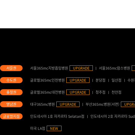
서울365mc지방흡입병원
UPGRADE
서울365mc람스병원
글로벌365mc인천병원
UPGRADE
분당점
일산점
수원
글로벌365mc대전병원
UPGRADE
청주점
천안점
대구365mc병원
UPGRADE
부산365mc병원(서면)
UPGR
인도네시아 1호 자카르타 Selatan점
인도네시아 2호 자카르타 Sud
미국 LA점
NEW