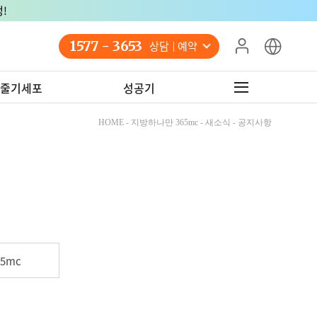
!
1577 - 3653
상담 예약
줄기세포
성공기
HOME - 지방하나만 365mc - 새소식 - 공지사항
5mc