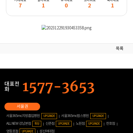
기대돼요
놀라워요
유익해요
고마워요
축하해요
7
1
0
2
1
목록
대표전
화
서울365mc지방흡입병원
서울365mc람스병원
UPGRADE
UPGRADE
ALL NEW 강남본점
신촌점
노원점
천호점
확장
UPGRADE
UPGRADE
영등포점
성신여대점
UPGRADE