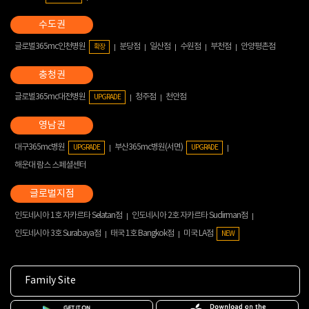
글로벌365mc인천병원
분당점
일산점
수원점
부천점
안양평촌점
확장
글로벌365mc대전병원
청주점
천안점
UPGRADE
대구365mc병원
부산365mc병원(서면)
UPGRADE
UPGRADE
해운대 람스 스페셜센터
인도네시아 1호 자카르타 Selatan점
인도네시아 2호 자카르타 Sudirman점
인도네시아 3호 Surabaya점
태국 1호 Bangkok점
미국 LA점
NEW
Family Site