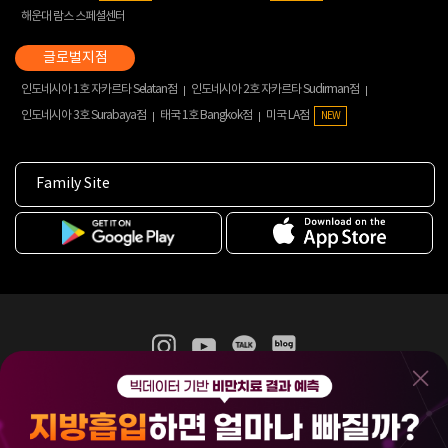
해운대 람스 스페셜센터
인도네시아 1호 자카르타 Selatan점
인도네시아 2호 자카르타 Sudirman점
인도네시아 3호 Surabaya점
태국 1호 Bangkok점
미국 LA점
NEW
Family Site
365mc 병·의원 이용약관
홈페이지 이용약관
개인정보처리방침
비급여진료수가
증명서발급
인재채용