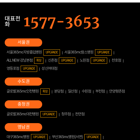
대표전
화
서울365mc지방흡입병원
서울365mc람스병원
UPGRADE
UPGRADE
ALL NEW 강남본점
신촌점
노원점
천호점
확장
UPGRADE
UPGRADE
영등포점
성신여대점
UPGRADE
글로벌365mc인천병원
분당점
일산점
수원점
부천점
안양평촌점
확장
글로벌365mc대전병원
청주점
천안점
UPGRADE
대구365mc병원
부산365mc병원(서면)
UPGRADE
UPGRADE