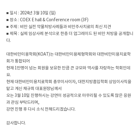
■ 일시 : 2024년 3월 10일 (일)
■ 장소 : COEX E hall & Conference room (3F)
■ 주제 : 비만 실전 약물처방사례들과 비만주사치료의 최신 지견
■ 제목 : 실제 임상사례 분석으로 한층 더 업그레이드 된 비만 처방을 공개합니
다.
대한비만미용학회(KOAT)는 대한비만미용체형학회와 대한비만미용치료학
회가 통합되어
현재 1만명이 넘는 회원을 보유한 만큼 큰 규모와 역사를 자랑하는 학회인데
요.
현재 대한비만미용치료학회 총무이사이자, 대한지방흡입학회 상임이사직을
맡고 계신 채규희 대표원장님께서
오는 3월 10일 진행하시는 강연이 성공적으로 마무리될 수 있도록 많은 응원
과 관심 부탁드리며,
강연 진행 후 다시 소식 전해드리겠습니다.
감사합니다.