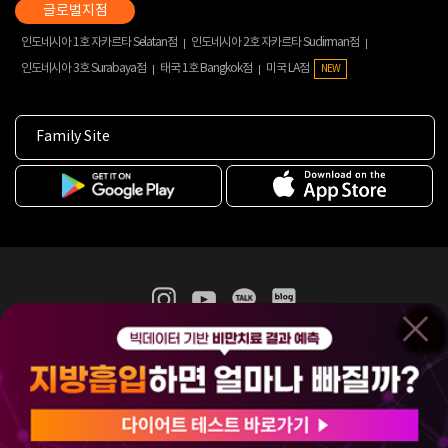
인도네시아 1호 자카르타 Selatan점
인도네시아 2호 자카르타 Sudirman점
인도네시아 3호 Surabaya점
태국 1호 Bangkok점
미국 LA점
NEW
Family Site
365mc 병·의원 이용약관
홈페이지 이용약관
개인정보처리방침
비급여진료수가
증명서발급
인재채용
(주)365mcㅣ서울특별시 서초구 서초대로52길 7, 3~4층(서초동, 제일빌딩)
120-87-04354ㅣ김남철
COPYRIGHT(C) 2025 365mc. ALL RIGHTS RESERVED.