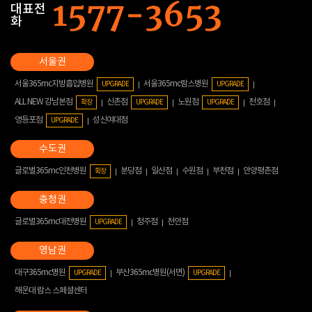
대표전
화
서울365mc지방흡입병원
서울365mc람스병원
UPGRADE
UPGRADE
ALL NEW 강남본점
신촌점
노원점
천호점
확장
UPGRADE
UPGRADE
영등포점
성신여대점
UPGRADE
글로벌365mc인천병원
분당점
일산점
수원점
부천점
안양평촌점
확장
글로벌365mc대전병원
청주점
천안점
UPGRADE
대구365mc병원
부산365mc병원(서면)
UPGRADE
UPGRADE
해운대 람스 스페셜센터