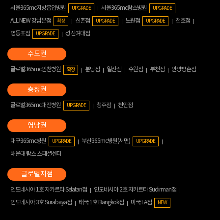
서울365mc지방흡입병원
서울365mc람스병원
UPGRADE
UPGRADE
ALL NEW 강남본점
신촌점
노원점
천호점
확장
UPGRADE
UPGRADE
영등포점
성신여대점
UPGRADE
글로벌365mc인천병원
분당점
일산점
수원점
부천점
안양평촌점
확장
글로벌365mc대전병원
청주점
천안점
UPGRADE
대구365mc병원
부산365mc병원(서면)
UPGRADE
UPGRADE
해운대 람스 스페셜센터
인도네시아 1호 자카르타 Selatan점
인도네시아 2호 자카르타 Sudirman점
인도네시아 3호 Surabaya점
태국 1호 Bangkok점
미국 LA점
NEW