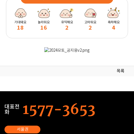
기대돼요
놀라워요
유익해요
고마워요
축하해요
18
16
2
2
4
목록
대표전
화