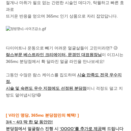
절개나 마취가 필요 없는 간편한 시술인 데다가, 탁월하고 빠른 효
과로
뜨거운 반응을 얻으며 365mc 인기 상품으로 자리 잡았답니다.
다이어트나 운동으로 빼기 어려운 얼굴살들이 고민이라면? 😥
람스부문 베스트라인 크리에이터, 문경민 대표원장님
이 이끄시는
365mc 분당점에서 확 달라진 얼굴 라인을 만나보세요!
그동안 수많은 람스 케이스를 집도하며
시술 만족도 전국 우수지
점,
시술 및 숙련도 우수 지점에도 선정된 분당점
이니 걱정도 덜고 지
방도 덜어냅시당!😆
[ V라인 명당, 365mc 분당점만의 혜택! ]
3/4 ~ 4/3 딱 한 달 동안만!
분당점에서 얼굴람스 진행 시
‘OOOO’를 추가로 제공
해 드립니다