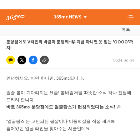
365mc NEWS
목록
분당점에도 V라인의 바람이 분당께~🍃 지금 아니면 못 받는 'OOOO'까
지!
2024-03-04
안녕하세요. 비만 하나만, 365mc입니다.
슬슬 봄이 기다려지는 요즘! 봄바람처럼 따뜻한 소식 하나 전달해
드리려 합니다.
바로 365mc 분당점에도 얼굴람스가 런칭되었다는 소식!
🎉
‘얼굴람스’는 고민되는 볼살이나 이중턱살을 직접 제거해
숨어있던 얼굴 라인을 찾아주는 시술인데요.