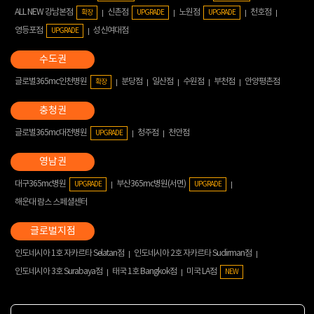
ALL NEW 강남본점
신촌점
노원점
천호점
확장
UPGRADE
UPGRADE
영등포점
성신여대점
UPGRADE
글로벌365mc인천병원
분당점
일산점
수원점
부천점
안양평촌점
확장
글로벌365mc대전병원
청주점
천안점
UPGRADE
대구365mc병원
부산365mc병원(서면)
UPGRADE
UPGRADE
해운대 람스 스페셜센터
인도네시아 1호 자카르타 Selatan점
인도네시아 2호 자카르타 Sudirman점
인도네시아 3호 Surabaya점
태국 1호 Bangkok점
미국 LA점
NEW