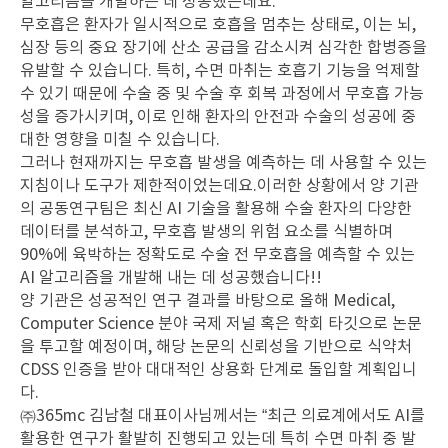
알고리즘을 개발하는 데 성공했는데요.
무호흡은 환자가 일시적으로 호흡을 멈추는 상태로, 이는 뇌,
심장 등의 중요 장기에 산소 공급을 감소시켜 심각한 합병증을
유발할 수 있습니다. 특히, 수면 마취는 호흡기 기능을 억제할
수 있기 때문에 수술 중 및 수술 후 회복 과정에서 무호흡 가능
성을 증가시키며, 이로 인해 환자의 안전과 수술의 성공에 중
대한 영향을 미칠 수 있습니다.
그러나 현재까지는 무호흡 발생을 예측하는 데 사용할 수 있는
지침이나 도구가 제한적이었는데요.이러한 상황에서 양 기관
의 공동연구팀은 최신 AI 기술을 활용해 수술 환자의 다양한
데이터를 분석하고, 무호흡 발생의 위험 요소를 식별하며
90%에 육박하는 정확도로 수술 전 무호흡을 예측할 수 있는
AI 알고리즘을 개발해 내는 데 성공했습니다!!
양 기관은 성공적인 연구 결과를 바탕으로 올해 Medical,
Computer Science 분야 국제 저널 혹은 학회 타깃으로 논문
을 투고할 예정이며, 해당 논문의 신뢰성을 기반으로 식약처
CDSS 인증을 받아 대대적인 상용화 단계로 돌입할 계획입니
다.
㈜365mc 김남철 대표이사님께서는 “최근 의료계에서도 AI를
활용한 연구가 활발히 진행되고 있는데 특히 수면 마취 중 발