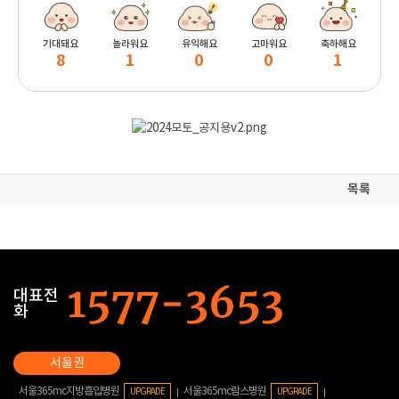
기대돼요
놀라워요
유익해요
고마워요
축하해요
8
1
0
0
1
목록
대표전
화
서울365mc지방흡입병원
서울365mc람스병원
UPGRADE
UPGRADE