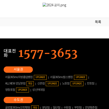
목록
대표전
화
서울365mc지방흡입병원
서울365mc람스병원
UPGRADE
UPGRADE
ALL NEW 강남본점
신촌점
노원점
천호점
확장
UPGRADE
UPGRADE
영등포점
성신여대점
UPGRADE
글로벌365mc인천병원
분당점
일산점
수원점
부천점
안양평촌점
확장