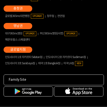
글로벌365mc대전병원
청주점
천안점
UPGRADE
대구365mc병원
부산365mc병원(서면)
UPGRADE
UPGRADE
해운대 람스 스페셜센터
인도네시아 1호 자카르타 Selatan점
인도네시아 2호 자카르타 Sudirman점
인도네시아 3호 Surabaya점
태국 1호 Bangkok점
미국 LA점
NEW
Family Site