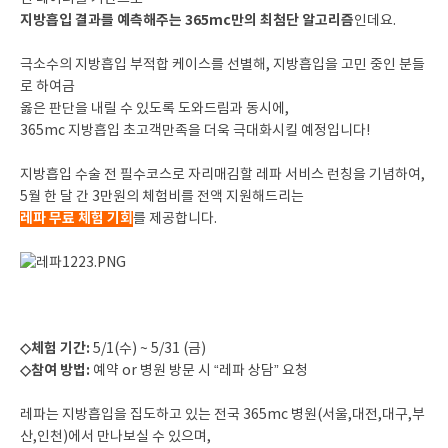
지방흡입 결과를 예측해주는 365mc만의 최첨단 알고리즘
인데요.
극소수의 지방흡입 부적합 케이스를 선별해, 지방흡입을 고민 중인 분들
로 하여금
옳은 판단을 내릴 수 있도록 도와드림과 동시에,
365mc 지방흡입 초고객만족을 더욱 극대화시킬 예정입니다!
지방흡입 수술 전 필수코스로 자리매김할 레파 서비스 런칭을 기념하여,
5월 한 달 간 3만원의 체험비를 전액 지원해드리는
레파 무료 체험 기회
를 제공합니다.
◇체험 기간:
5/1(수) ~ 5/31 (금)
◇참여 방법:
예약 or 병원 방문 시 “레파 상담” 요청
레파는 지방흡입을 집도하고 있는 전국 365mc 병원(서울,대전,대구,부
산,인천)에서 만나보실 수 있으며,