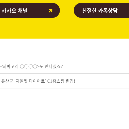
 카카오 채널
친절한 카톡상담
? <허파고리 ○○○○>도 만나셨죠?
소 유산균 ‘지엘핏 다이어트’ CJ홈쇼핑 런칭!