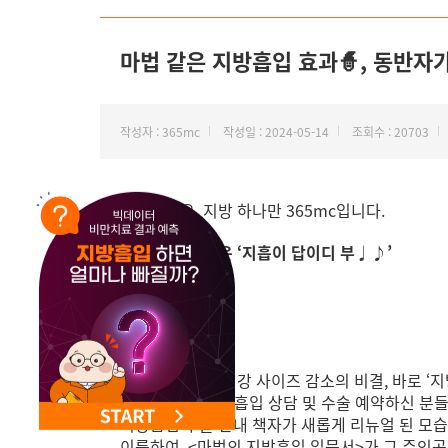
마법 같은 지방흡입 효과🧙, 동반자
작성자 : 365mc
작성일 : 2024-05-14
조회수 : 20703
안녕하세요, 지방 하나만 365mc입니다.
마법 같은 변신은 ‘지흡이 답이디 부♩♪’
마법 같은 지구 최강 사이즈 감소의 비결, 바로 ‘
365mc에서 지방흡입 상담 및 수술 예약하신 분
지방흡입 수술 안내 책자가 새롭게 리뉴얼 된 모
이름하여,
<마법의 지방흡입 입문서>
가 그 주인공