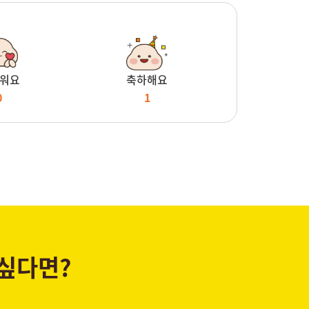
워요
축하해요
0
1
 싶다면?