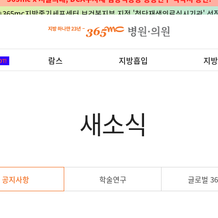
🎉365mc지방줄기세포센터 보건복지부 지정 '첨단재생의료실시기관' 선정
람스
지방흡입
지방
새소식
공지사항
학술연구
글로벌 36