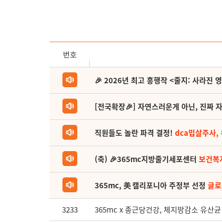
번호
🎉 2026년 최고 흥행작 <줄지: 사라진 
[전국확장🎉] 자연스러운게 아닌, 진짜 자
직원들도 놀란 파격 결정!
dca밉살주사,
(축) 🎉365mc지방줄기세포센터
보건복
365mc, 美 캘리포니아 주정부 선정
글로
3233
365mc x 종근당건강, 체지방감소 유산균