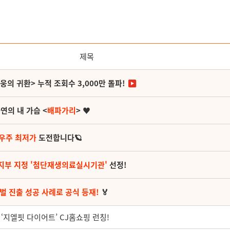
제목
영웅의 귀환> 누적 조회수 3,000만 돌파!
연의 내 가슴 <
배파가리
> ♥
 우주 최저가
도전합니다🪐
지부 지정 '첨단재생의료실시기관'
선정!
벌 진출 성공 사례로 공식 등재!
🏅
 ‘지엘핏 다이어트’ CJ홈쇼핑 런칭!