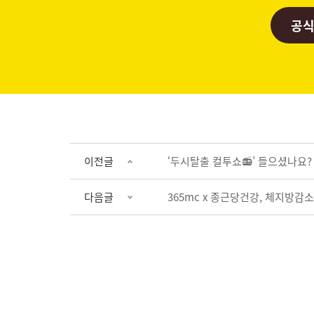
공식
이전글
‘두시탈출 컬투쇼📻’ 들으셨나요
다음글
365mc x 종근당건강, 체지방감