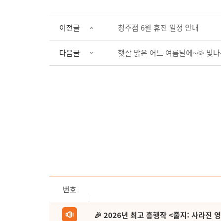
이전글
청주점 6월 휴진 일정 안내
다음글
햇살 맑은 어느 여름날에~🌞 빛
번호
🎉 2026년 최고 흥행작 <줄지: 사라진 