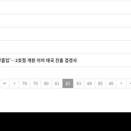
방흡입’…2호점 개원 이어 태국 진출 겹경사
78
79
80
81
82
83
84
85
86