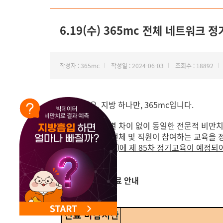
NEW 교대 지방줄기세포센터 오픈
6.19(수) 365mc 전체 네트워크
작성자 : 365mc
작성일 : 2024-06-03
조회수 : 18892
안녕하세요. 지방 하나만, 365mc입니다.
365mc는 지점별 차이 없이 동일한 전문적 비만
365mc 의료진 전체 및 직원이 참여하는 교육을
오는
6월 19일(수)에 제 85차 정기교육이 예정
※지점별 단축진료 안내