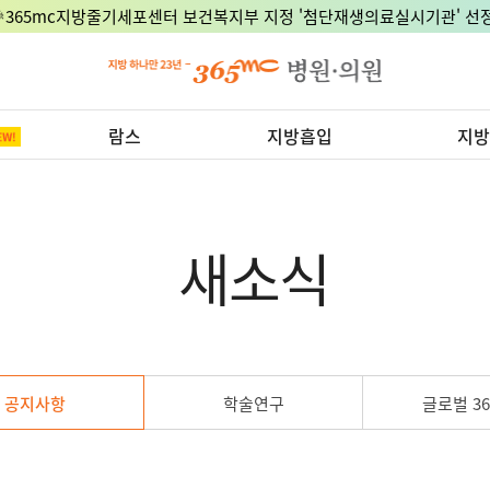
🎉365mc지방줄기세포센터 보건복지부 지정 '첨단재생의료실시기관' 선정
람스
지방흡입
지방
새소식
공지사항
학술연구
글로벌 36