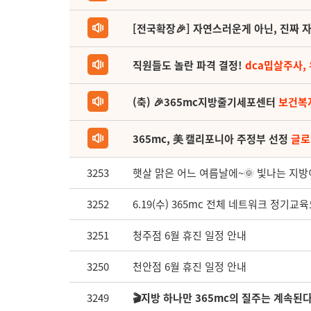
[전국확장🎉] 자연스러운게 아닌, 진짜 자
직원들도 놀란 파격 결정!
dca밉살주사,
(축) 🎉365mc지방줄기세포센터
보건복
365mc, 美 캘리포니아 주정부 선정
글로
3253
햇살 맑은 어느 여름날에~🌞 빛나는 지방
3252
6.19(수) 365mc 전체 네트워크 정기
3251
청주점 6월 휴진 일정 안내
3250
천안점 6월 휴진 일정 안내
3249
🎬지방 하나만 365mc의 질주는 계속된