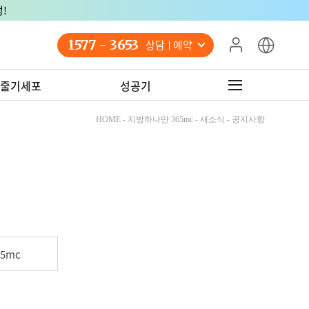
!
1577 - 3653
상담 예약
줄기세포
성공기
HOME - 지방하나만 365mc - 새소식 - 공지사항
5mc