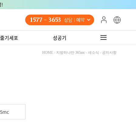
!
1577 - 3653
상담 예약
줄기세포
성공기
HOME - 지방하나만 365mc - 새소식 - 공지사항
5mc