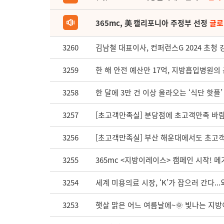
365mc, 美 캘리포니아 주정부 선정
글로
3260
김남철 대표이사, 컨퍼런스G 2024 초청 
3259
한 해 안전 예산만 17억, 지방흡입병원의
3258
한 달에 3만 건 이상 올라오는 ‘식단 핫플
3257
[초고객만족실] 분당점에 초고객만족 바람
3256
[초고객만족실] 부산 해운대에서도 초고객만
3255
365mc <지방이레이스> 캠페인 시작! 
3254
세계 미용의료 시장, ‘K’가 잡으러 간다..
3253
햇살 맑은 어느 여름날에~🌞 빛나는 지방