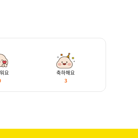
워요
축하해요
0
3