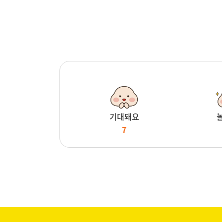
기대돼요
7