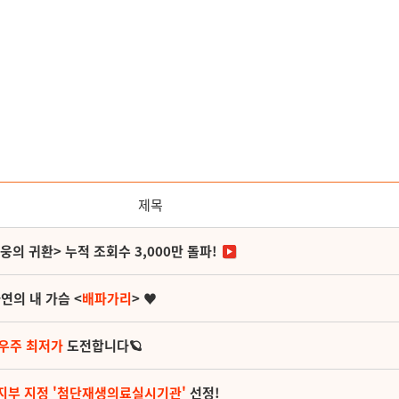
제목
영웅의 귀환> 누적 조회수 3,000만 돌파!
연의 내 가슴 <
배파가리
> ♥
 우주 최저가
도전합니다🪐
지부 지정 '첨단재생의료실시기관'
선정!