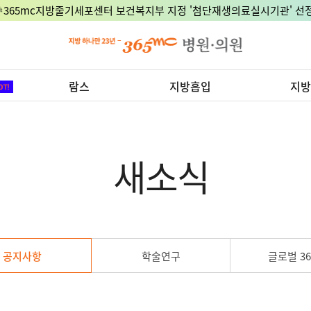
🎉365mc지방줄기세포센터 보건복지부 지정 '첨단재생의료실시기관' 선정
람스
지방흡입
지방
새소식
공지사항
학술연구
글로벌 36