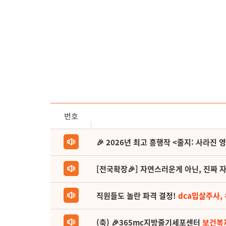
번호
🎉 2026년 최고 흥행작 <줄지: 사라진 
[전국확장🎉] 자연스러운게 아닌, 진짜 자
직원들도 놀란 파격 결정!
dca밉살주사,
(축) 🎉365mc지방줄기세포센터
보건복