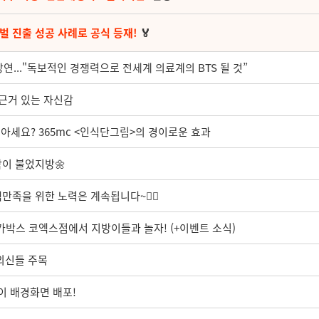
벌 진출 성공 사례로 공식 등재!
🏅
강연..."독보적인 경쟁력으로 전세계 의료계의 BTS 될 것”
 근거 있는 자신감
’ 아세요? 365mc <인식단그림>의 경이로운 효과
이 불었지방🌼
족을 위한 노력은 계속됩니다~🧚‍♀️
메가박스 코엑스점에서 지방이들과 놀자! (+이벤트 소식)
.외신들 주목
이 배경화면 배포!