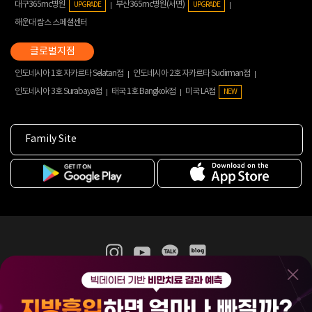
대구365mc병원
부산365mc병원(서면)
UPGRADE
UPGRADE
해운대 람스 스페셜센터
인도네시아 1호 자카르타 Selatan점
인도네시아 2호 자카르타 Sudirman점
인도네시아 3호 Surabaya점
태국 1호 Bangkok점
미국 LA점
NEW
Family Site
365mc 병·의원 이용약관
홈페이지 이용약관
개인정보처리방침
비급여진료수가
증명서발급
인재채용