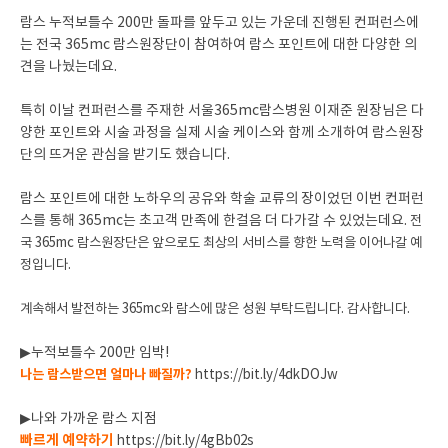
람스 누적보틀수 200만 돌파를 앞두고 있는 가운데 진행된 컨퍼런스에
는 전국 365mc 람스원장단이 참여하여 람스 포인트에 대한 다양한 의
견을 나눴는데요.
특히 이날 컨퍼런스를 주재한 서울365mc람스병원 이재준 원장님은 다
양한 포인트와 시술 과정을 실제 시술 케이스와 함께 소개하여 람스원장
단의 뜨거운 관심을 받기도 했습니다.
람스 포인트에 대한 노하우의 공유와 학술 교류의 장이었던 이번 컨퍼런
스를 통해 365mc는 초고객 만족에 한걸음 더 다가갈 수 있었는데요.
전
국 365mc 람스원장단은 앞으로도 최상의 서비스를 향한 노력을 이어나갈 예
정입니다.
계속해서 발전하는 365mc와 람스에 많은 성원 부탁드립니다. 감사합니다.
▶누적보틀수 200만 임박!
나는 람스받으면 얼마나 빠질까?
https://bit.ly/4dkDOJw
▶나와 가까운 람스 지점
빠르게 예약하기
https://bit.ly/4gBb02s