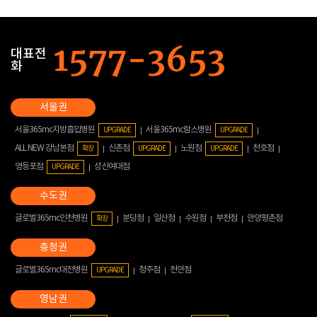
대표전
화
서울365mc지방흡입병원
서울365mc람스병원
UPGRADE
UPGRADE
ALL NEW 강남본점
신촌점
노원점
천호점
확장
UPGRADE
UPGRADE
영등포점
성신여대점
UPGRADE
글로벌365mc인천병원
분당점
일산점
수원점
부천점
안양평촌점
확장
글로벌365mc대전병원
청주점
천안점
UPGRADE