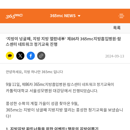
365mc NEWS
목록
‘지방이 넝굴째, 지방 지방 열렸네🌟’ 제86차 365mc지방흡입병원∙람
스센터 네트워크 정기교육 진행
2024-09-13
안녕하세요, 지방 하나만 365mc 입니다
9월 11일,
제86차 365mc지방흡입병원∙람스센터 네트워크 정기교육이
카톨릭대학교 서울성모병원 대강당에서 진
행되었습니다.
풍성한 수확의 계절 가을이 성큼 찾아온 9월,
365mc는 지방이 넝굴째 지방지방 열리는 풍성한 정기교육을 보냈습니
다!
1. 지방지방 파트너들을 위한 이벤트! 행운의 지방이뽑기