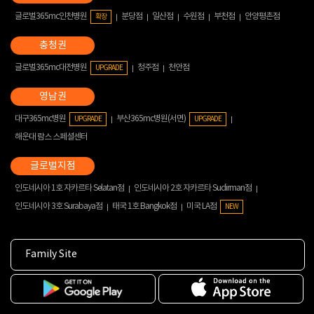
글로벌365mc인천병원
분당점
일산점
수원점
부천점
안양평촌점
확장
글로벌365mc대전병원
청주점
천안점
UPGRADE
대구365mc병원
부산365mc병원(서면)
UPGRADE
UPGRADE
해운대 람스 스페셜센터
인도네시아 1호 자카르타 Selatan점
인도네시아 2호 자카르타 Sudirman점
인도네시아 3호 Surabaya점
태국 1호 Bangkok점
미국 LA점
NEW
Family Site