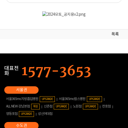
목록
대표전
화
서울365mc지방흡입병원
서울365mc람스병원
UPGRADE
UPGRADE
ALL NEW 강남본점
신촌점
노원점
천호점
확장
UPGRADE
UPGRADE
영등포점
성신여대점
UPGRADE