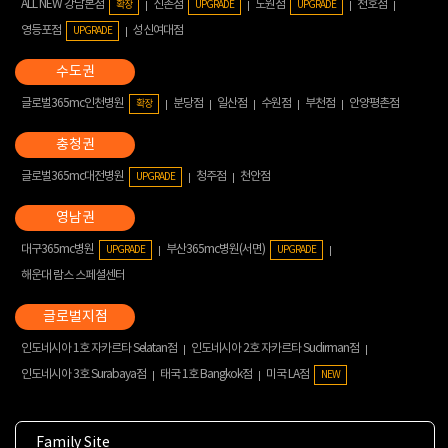
ALL NEW 강남본점
신촌점
노원점
천호점
확장
UPGRADE
UPGRADE
영등포점
성신여대점
UPGRADE
글로벌365mc인천병원
분당점
일산점
수원점
부천점
안양평촌점
확장
글로벌365mc대전병원
청주점
천안점
UPGRADE
대구365mc병원
부산365mc병원(서면)
UPGRADE
UPGRADE
해운대 람스 스페셜센터
인도네시아 1호 자카르타 Selatan점
인도네시아 2호 자카르타 Sudirman점
인도네시아 3호 Surabaya점
태국 1호 Bangkok점
미국 LA점
NEW
Family Site