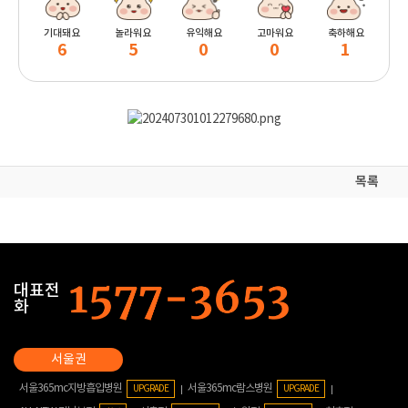
기대돼요
놀라워요
유익해요
고마워요
축하해요
6
5
0
0
1
목록
대표전
화
서울365mc지방흡입병원
서울365mc람스병원
UPGRADE
UPGRADE