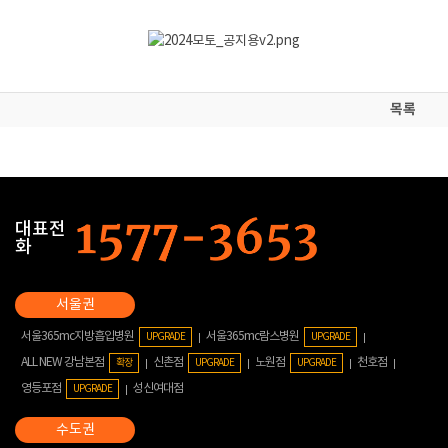
목록
대표전
화
서울365mc지방흡입병원
서울365mc람스병원
UPGRADE
UPGRADE
ALL NEW 강남본점
신촌점
노원점
천호점
확장
UPGRADE
UPGRADE
영등포점
성신여대점
UPGRADE