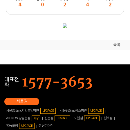
4
0
2
4
2
목록
대표전
화
서울365mc지방흡입병원
서울365mc람스병원
UPGRADE
UPGRADE
ALL NEW 강남본점
신촌점
노원점
천호점
확장
UPGRADE
UPGRADE
영등포점
성신여대점
UPGRADE