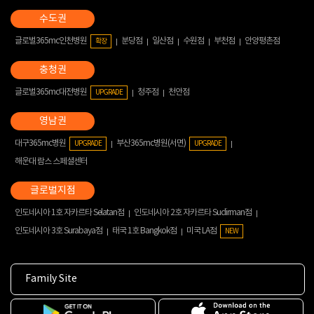
글로벌365mc인천병원
분당점
일산점
수원점
부천점
안양평촌점
확장
글로벌365mc대전병원
청주점
천안점
UPGRADE
대구365mc병원
부산365mc병원(서면)
UPGRADE
UPGRADE
해운대 람스 스페셜센터
인도네시아 1호 자카르타 Selatan점
인도네시아 2호 자카르타 Sudirman점
인도네시아 3호 Surabaya점
태국 1호 Bangkok점
미국 LA점
NEW
Family Site