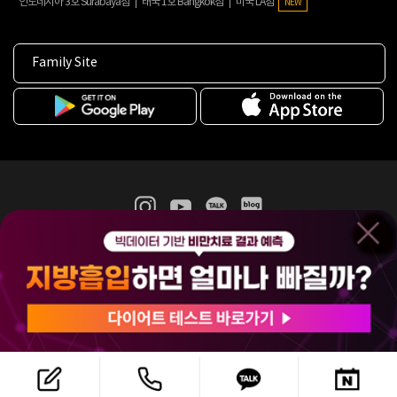
인도네시아 3호 Surabaya점
태국 1호 Bangkok점
미국 LA점
NEW
Family Site
365mc 병·의원 이용약관
홈페이지 이용약관
개인정보처리방침
비급여진료수가
증명서발급
인재채용
(주)365mcㅣ서울특별시 서초구 서초대로52길 7, 3~4층(서초동, 제일빌딩)
120-87-04354ㅣ김남철
COPYRIGHT(C) 2025 365mc. ALL RIGHTS RESERVED.