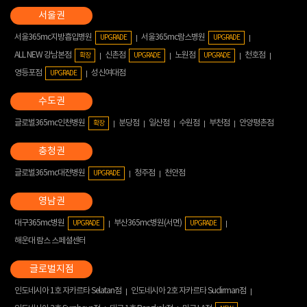
서울365mc지방흡입병원
서울365mc람스병원
UPGRADE
UPGRADE
ALL NEW 강남본점
신촌점
노원점
천호점
확장
UPGRADE
UPGRADE
영등포점
성신여대점
UPGRADE
글로벌365mc인천병원
분당점
일산점
수원점
부천점
안양평촌점
확장
글로벌365mc대전병원
청주점
천안점
UPGRADE
대구365mc병원
부산365mc병원(서면)
UPGRADE
UPGRADE
해운대 람스 스페셜센터
인도네시아 1호 자카르타 Selatan점
인도네시아 2호 자카르타 Sudirman점