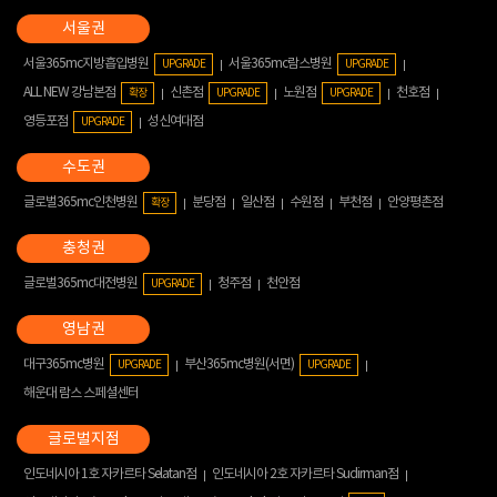
서울365mc지방흡입병원
서울365mc람스병원
UPGRADE
UPGRADE
ALL NEW 강남본점
신촌점
노원점
천호점
확장
UPGRADE
UPGRADE
영등포점
성신여대점
UPGRADE
글로벌365mc인천병원
분당점
일산점
수원점
부천점
안양평촌점
확장
글로벌365mc대전병원
청주점
천안점
UPGRADE
대구365mc병원
부산365mc병원(서면)
UPGRADE
UPGRADE
해운대 람스 스페셜센터
인도네시아 1호 자카르타 Selatan점
인도네시아 2호 자카르타 Sudirman점