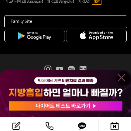
인도네시아 3호 Surabaya점
태국 1호 Bangkok점
미국 LA점
NEW
Family Site
365mc 병·의원 이용약관
홈페이지 이용약관
개인정보처리방침
비급여진료수가
증명서발급
인재채용
(주)365mcㅣ서울특별시 서초구 서초대로52길 7, 3~4층(서초동, 제일빌딩)
120-87-04354ㅣ김남철
COPYRIGHT(C) 2025 365mc. ALL RIGHTS RESERVED.