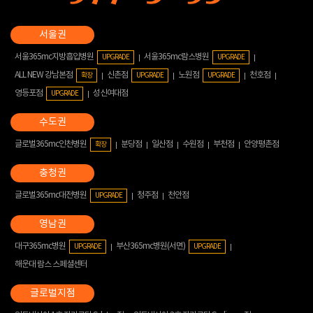
서울365mc지방흡입병원
서울365mc람스병원
UPGRADE
UPGRADE
ALL NEW 강남본점
신촌점
노원점
천호점
확장
UPGRADE
UPGRADE
영등포점
성신여대점
UPGRADE
글로벌365mc인천병원
분당점
일산점
수원점
부천점
안양평촌점
확장
글로벌365mc대전병원
청주점
천안점
UPGRADE
대구365mc병원
부산365mc병원(서면)
UPGRADE
UPGRADE
해운대 람스 스페셜센터