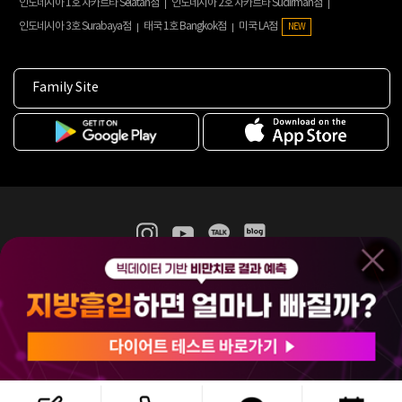
인도네시아 1호 자카르타 Selatan점
인도네시아 2호 자카르타 Sudirman점
인도네시아 3호 Surabaya점
태국 1호 Bangkok점
미국 LA점
NEW
Family Site
365mc 병·의원 이용약관
홈페이지 이용약관
개인정보처리방침
비급여진료수가
증명서발급
인재채용
(주)365mcㅣ서울특별시 서초구 서초대로52길 7, 3~4층(서초동, 제일빌딩)
120-87-04354ㅣ김남철
COPYRIGHT(C) 2025 365mc. ALL RIGHTS RESERVED.