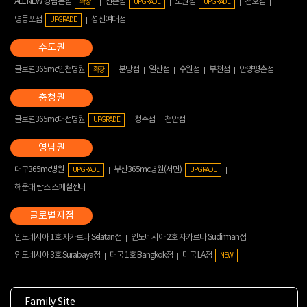
ALL NEW 강남본점
신촌점
노원점
천호점
확장
UPGRADE
UPGRADE
영등포점
성신여대점
UPGRADE
글로벌365mc인천병원
분당점
일산점
수원점
부천점
안양평촌점
확장
글로벌365mc대전병원
청주점
천안점
UPGRADE
대구365mc병원
부산365mc병원(서면)
UPGRADE
UPGRADE
해운대 람스 스페셜센터
인도네시아 1호 자카르타 Selatan점
인도네시아 2호 자카르타 Sudirman점
인도네시아 3호 Surabaya점
태국 1호 Bangkok점
미국 LA점
NEW
Family Site