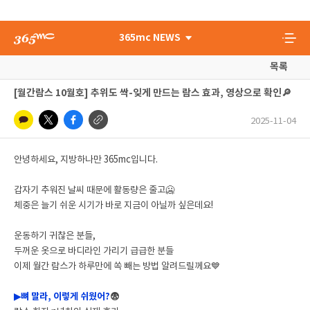
365mc NEWS
목록
[월간람스 10월호] 추위도 싹-잊게 만드는 람스 효과, 영상으로 확인🔎
2025-11-04
안녕하세요, 지방하나만 365mc입니다.
갑자기 추워진 날씨 때문에 활동량은 줄고🥶
체중은 늘기 쉬운 시기가 바로 지금이 아닐까 싶은데요!
운동하기 귀찮은 분들,
두꺼운 옷으로 바디라인 가리기 급급한 분들
이제 월간 람스가 하루만에 쏙 빼는 방법 알려드릴께요💙
▶뼈 말라, 이렇게 쉬웠어?
😨