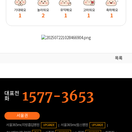
기대돼요
놀라워요
유익해요
고마워요
축하해요
1
2
1
1
1
목록
대표전
화
서울365mc지방흡입병원
서울365mc람스병원
UPGRADE
UPGRADE