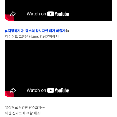
▶
걱정하지마! 람스의 창시자인 내가 빼줄게
👍
다이어트 고민은 365mc 강남본점에서!
영상으로 확인한 람스효과👀
이젠 진짜로 빼야 할 때죠!