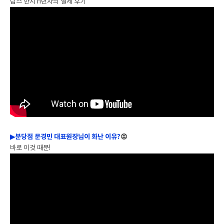
람스 한지 n년차의 실제 후기
▶
분당점 문경민 대표원장님이 화난 이유?
😡
바로 이것 때문!