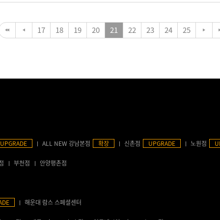
17
18
19
20
21
22
23
24
25
UPGRADE
ALL NEW 강남본점
확장
신촌점
UPGRADE
노원점
U
점
부천점
안양평촌점
ADE
해운대 람스 스페셜센터