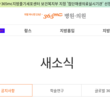
🎉365mc지방줄기세포센터 보건복지부 지정 '첨단재생의료실시기관' 선정
람스
지방흡입
지방
새소식
공지사항
학술연구
글로벌 36