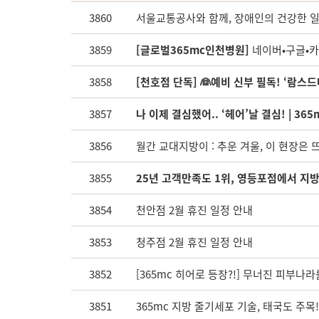
3860
서울교통공사와 함께, 장애인의 건강한 
3859
[글로벌365mc인천병원]
네이버•구글•카카
3858
[천호점 단독] 👰예비 신부 필독! ‘람스드
3857
나 이제 결심했어.. ‘헤어’날 결심! | 36
3856
월간 교대지방이 : 추운 겨울, 이 현장은 
3855
25년 고객만족도 1위, 영등포점에서 지
3854
천안점 2월 휴진 일정 안내
3853
청주점 2월 휴진 일정 안내
3852
[365mc 히어로 등장?!] 무너진 피부나라
3851
365mc 지방 줄기세포 기술, 태국도 주목!