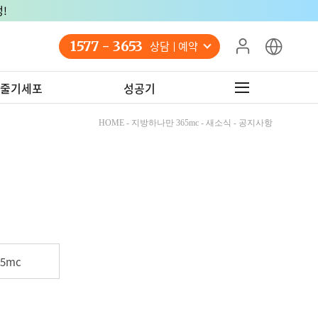
!
1577 - 3653
상담 예약
줄기세포
성공기
HOME - 지방하나만 365mc - 새소식 - 공지사항
5mc