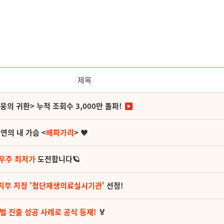
제목
영웅의 귀환> 누적 조회수 3,000만 돌파!
연의 내 가슴 <
배파가리
> ♥
 우주 최저가
도전합니다🪐
지부 지정 '첨단재생의료실시기관'
선정!
벌 진출 성공 사례로 공식 등재!
🏅