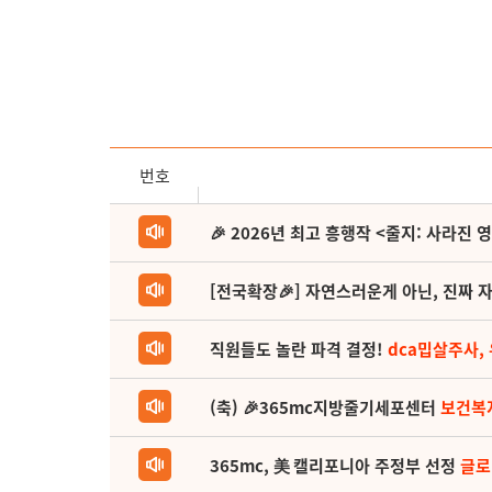
번호
🎉 2026년 최고 흥행작 <줄지: 사라진 
[전국확장🎉] 자연스러운게 아닌, 진짜 자
직원들도 놀란 파격 결정!
dca밉살주사,
(축) 🎉365mc지방줄기세포센터
보건복
365mc, 美 캘리포니아 주정부 선정
글로