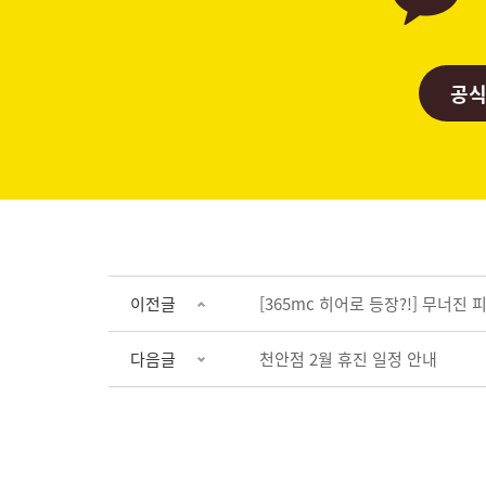
공식
이전글
[365mc 히어로 등장?!] 무너진
다음글
천안점 2월 휴진 일정 안내