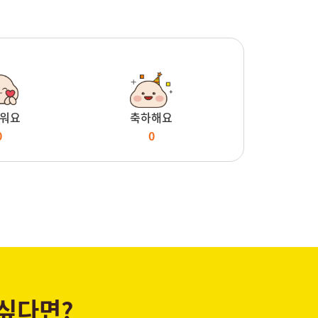
워요
축하해요
0
0
 싶다면?