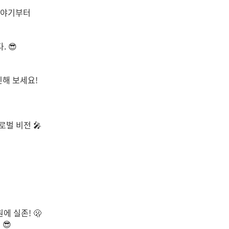
 이야기부터
 😎
인해 보세요!
벌 비전 🎤
에 실존! 🫢
😎