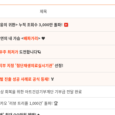
제목
영웅의 귀환> 누적 조회수 3,000만 돌파!
연의 내 가슴 <
배파가리
> ♥
 우주 최저가
도전합니다🪐
지부 지정 '첨단재생의료실시기관'
선정!
벌 진출 성공 사례로 공식 등재!
🏅
일상 회복을 위한 아트건강기부계단 기부금 전달 완료
오 '리뷰 트리플 1,000건' 돌파! 🏆
메’ 최대 OO만원 혜택!🔥