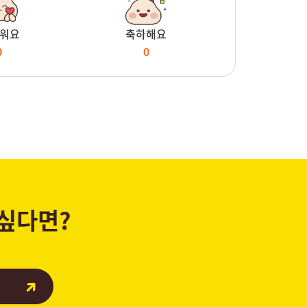
워요
축하해요
0
0
 싶다면?