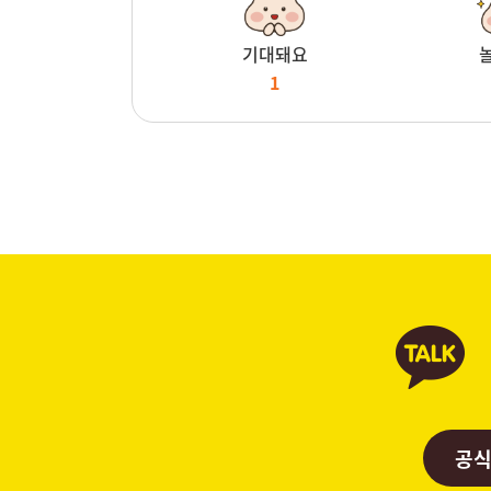
기대돼요
1
공식