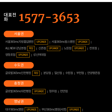
대표전
화
서울365mc지방흡입병원
서울365mc람스병원
UPGRADE
UPGRADE
ALL NEW 강남본점
신촌점
노원점
천호점
확장
UPGRADE
UPGRADE
영등포점
성신여대점
UPGRADE
글로벌365mc인천병원
분당점
일산점
수원점
부천점
안양평촌점
확장
글로벌365mc대전병원
청주점
천안점
UPGRADE
대구365mc병원
부산365mc병원(서면)
UPGRADE
UPGRADE