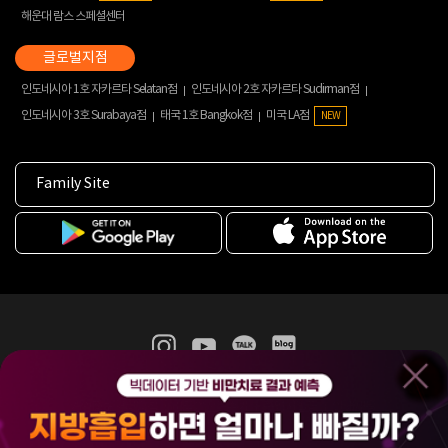
해운대 람스 스페셜센터
인도네시아 1호 자카르타 Selatan점
인도네시아 2호 자카르타 Sudirman점
인도네시아 3호 Surabaya점
태국 1호 Bangkok점
미국 LA점
NEW
Family Site
365mc 병·의원 이용약관
홈페이지 이용약관
개인정보처리방침
비급여진료수가
증명서발급
인재채용