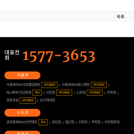
목록
대표전
화
서울365mc지방흡입병원
서울365mc람스병원
UPGRADE
UPGRADE
ALL NEW 강남본점
신촌점
노원점
천호점
확장
UPGRADE
UPGRADE
영등포점
성신여대점
UPGRADE
글로벌365mc인천병원
분당점
일산점
수원점
부천점
안양평촌점
확장