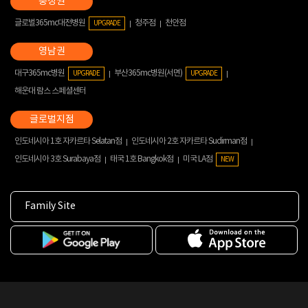
글로벌365mc대전병원
청주점
천안점
UPGRADE
대구365mc병원
부산365mc병원(서면)
UPGRADE
UPGRADE
해운대 람스 스페셜센터
인도네시아 1호 자카르타 Selatan점
인도네시아 2호 자카르타 Sudirman점
인도네시아 3호 Surabaya점
태국 1호 Bangkok점
미국 LA점
NEW
Family Site