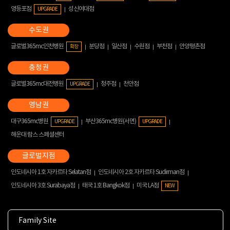
영등포점
성신여대점
UPGRADE
글로벌365mc인천병원
분당점
일산점
수원점
부천점
안양평촌점
확장
글로벌365mc대전병원
청주점
천안점
UPGRADE
대구365mc병원
부산365mc병원(서면)
UPGRADE
UPGRADE
해운대 람스 스페셜센터
인도네시아 1호 자카르타 Selatan점
인도네시아 2호 자카르타 Sudirman점
인도네시아 3호 Surabaya점
태국 1호 Bangkok점
미국 LA점
NEW
Family Site