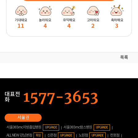
기대돼요
놀라워요
유익해요
고마워요
축하해요
11
4
4
2
3
목록
대표전
화
서울365mc지방흡입병원
서울365mc람스병원
UPGRADE
UPGRADE
ALL NEW 강남본점
신촌점
노원점
천호점
확장
UPGRADE
UPGRADE