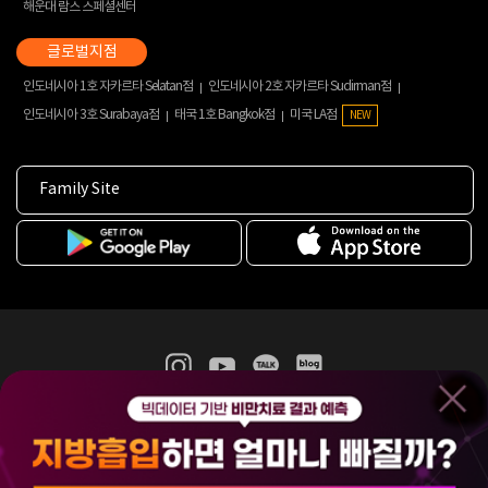
해운대 람스 스페셜센터
인도네시아 1호 자카르타 Selatan점
인도네시아 2호 자카르타 Sudirman점
인도네시아 3호 Surabaya점
태국 1호 Bangkok점
미국 LA점
NEW
Family Site
365mc 병·의원 이용약관
홈페이지 이용약관
개인정보처리방침
비급여진료수가
증명서발급
인재채용
(주)365mcㅣ서울특별시 서초구 서초대로52길 7, 3~4층(서초동, 제일빌딩)