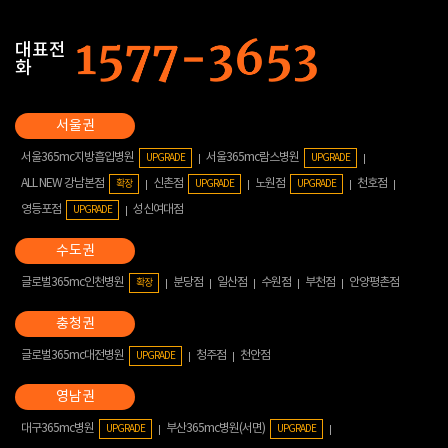
대표전
화
서울365mc지방흡입병원
서울365mc람스병원
UPGRADE
UPGRADE
ALL NEW 강남본점
신촌점
노원점
천호점
확장
UPGRADE
UPGRADE
영등포점
성신여대점
UPGRADE
글로벌365mc인천병원
분당점
일산점
수원점
부천점
안양평촌점
확장
글로벌365mc대전병원
청주점
천안점
UPGRADE
대구365mc병원
부산365mc병원(서면)
UPGRADE
UPGRADE